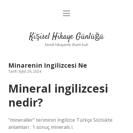
menüyü
Anasayfa
aç
Gizlilik Politikası
Kişisel Hikaye Günlüğü
Yasal Uyarı
Kendi hikayenle ilham bul!
Hakkımızda
Minarenin Ingilizcesi Ne
Tarih: Eylül 29, 2024
Mineral ingilizcesi
nedir?
“mineraller” teriminin İngilizce Türkçe Sözlükte
anlamları : 1 sonuç minerals i.