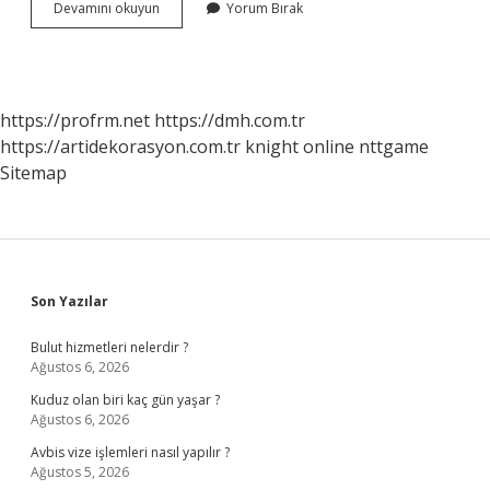
Minarenin
Devamını okuyun
Yorum Bırak
Ingilizcesi
Ne
https://profrm.net
https://dmh.com.tr
https://artidekorasyon.com.tr
knight online
nttgame
Sitemap
Sidebar
Son Yazılar
Bulut hizmetleri nelerdir ?
Ağustos 6, 2026
Kuduz olan biri kaç gün yaşar ?
Ağustos 6, 2026
Avbis vize işlemleri nasıl yapılır ?
Ağustos 5, 2026