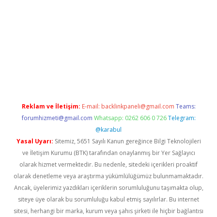
iş
ilbet
ilbet mobil giriş
betexper
Reklam ve İletişim:
E-mail:
backlinkpaneli@gmail.com
Teams:
forumhizmeti@gmail.com
Whatsapp: 0262 606 0 726
Telegram:
@karabul
Yasal Uyarı:
Sitemiz, 5651 Sayılı Kanun gereğince Bilgi Teknolojileri
ve İletişim Kurumu (BTK) tarafından onaylanmış bir Yer Sağlayıcı
olarak hizmet vermektedir. Bu nedenle, sitedeki içerikleri proaktif
olarak denetleme veya araştırma yükümlülüğümüz bulunmamaktadır.
Ancak, üyelerimiz yazdıkları içeriklerin sorumluluğunu taşımakta olup,
siteye üye olarak bu sorumluluğu kabul etmiş sayılırlar. Bu internet
sitesi, herhangi bir marka, kurum veya şahıs şirketi ile hiçbir bağlantısı