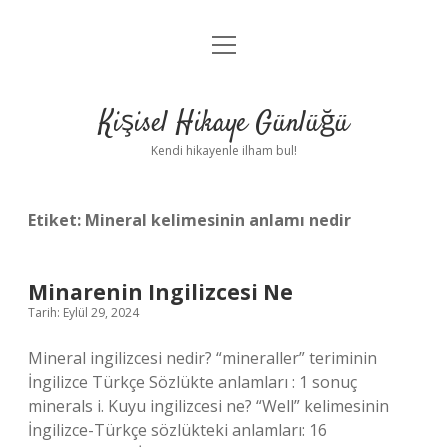
menüyü
Anasayfa
aç
Gizlilik Politikası
Kişisel Hikaye Günlüğü
Yasal Uyarı
Kendi hikayenle ilham bul!
Hakkımızda
Etiket:
Mineral kelimesinin anlamı nedir
Minarenin Ingilizcesi Ne
Tarih: Eylül 29, 2024
Mineral ingilizcesi nedir? “mineraller” teriminin
İngilizce Türkçe Sözlükte anlamları : 1 sonuç
minerals i. Kuyu ingilizcesi ne? “Well” kelimesinin
İngilizce-Türkçe sözlükteki anlamları: 16