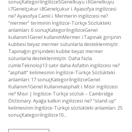
sonuçKategoriİngilizce5Genelkuyu i.6Genelkuyu
i.7Genelçukur i.8Genelçukur i. Ayasofya ingilizcesi
ne? Ayasofya Camii i. Mermerin ingilizcesi ne?
“mermer” teriminin İngilizce-Türkçe Sözlükteki
anlamları: 6 sonuçKategoriİngilizceGenel
kullanım1Genel kullanımMermer i.Tapınak girişinin
kubbesi beyaz mermer sütunlarla desteklenmiştir.
Tapınağın girişindeki kubbe beyaz mermer
sütunlarla desteklenmiştir. Daha fazla
cümleTeknoloji13 satır daha Asfaltın ingilizcesi ne?
“asphalt” kelimesinin İngilizce-Türkçe Sözlükteki
anlamları: 17 sonuçKategoriİngilizceGenel
Kullanım1Genel Kullanımasphalt i. Misir ingilizcesi
ne? Mısır | İngilizce-Türkçe sözlük – Cambridge
Dictionary. Ayağa kalkın ingilizcesi ne? “stand up”
kelimesinin İngilizce-Türkçe sözlükteki anlamları: 25
sonuçKategoriİngilizce10…