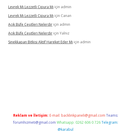
Levrek Mi Lezzetli Çipura Mı
için
admin
Levrek Mi Lezzetli Çipura Mı
için
Canan
Açık Büfe Çeşitleri Nelerdir
için
admin
Açık Büfe Çeşitleri Nelerdir
için
Yalnız
Sinekkapan Bitkisi Aktif Hareket Eder Mi
için
admin
mobil giriş
betexper
Reklam ve İletişim:
E-mail:
backlinkpaneli@gmail.com
Teams:
forumhizmeti@gmail.com
Whatsapp: 0262 606 0 726
Telegram:
@karabul