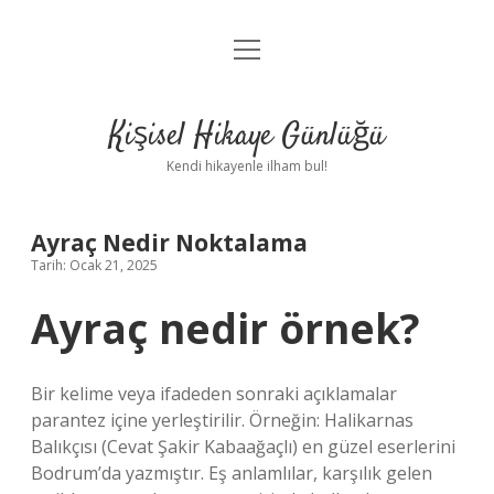
menüyü
Anasayfa
aç
Gizlilik Politikası
Kişisel Hikaye Günlüğü
Yasal Uyarı
Kendi hikayenle ilham bul!
Hakkımızda
Ayraç Nedir Noktalama
Tarih: Ocak 21, 2025
Ayraç nedir örnek?
Bir kelime veya ifadeden sonraki açıklamalar
parantez içine yerleştirilir. Örneğin: Halikarnas
Balıkçısı (Cevat Şakir Kabaağaçlı) en güzel eserlerini
Bodrum’da yazmıştır. Eş anlamlılar, karşılık gelen