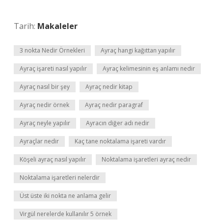
Tarih:
Makaleler
3 nokta Nedir Örnekleri
Ayraç hangi kağıttan yapılır
Ayraç işareti nasıl yapılır
Ayraç kelimesinin eş anlamı nedir
Ayraç nasıl bir şey
Ayraç nedir kitap
Ayraç nedir örnek
Ayraç nedir paragraf
Ayraç neyle yapılır
Ayracın diğer adı nedir
Ayraçlar nedir
Kaç tane noktalama işareti vardır
Köşeli ayraç nasıl yapılır
Noktalama işaretleri ayraç nedir
Noktalama işaretleri nelerdir
Üst üste iki nokta ne anlama gelir
Virgül nerelerde kullanılır 5 örnek