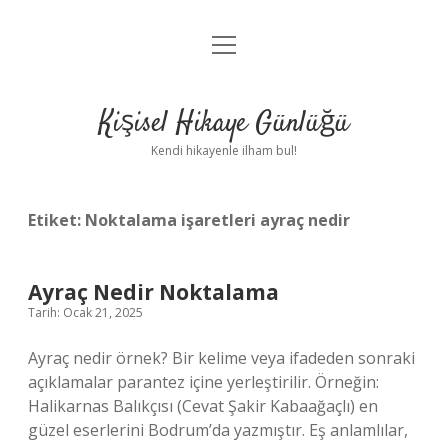
menüyü
Anasayfa
aç
Gizlilik Politikası
Kişisel Hikaye Günlüğü
Yasal Uyarı
Kendi hikayenle ilham bul!
Hakkımızda
Etiket:
Noktalama işaretleri ayraç nedir
Ayraç Nedir Noktalama
Tarih: Ocak 21, 2025
Ayraç nedir örnek? Bir kelime veya ifadeden sonraki
açıklamalar parantez içine yerleştirilir. Örneğin:
Halikarnas Balıkçısı (Cevat Şakir Kabaağaçlı) en
güzel eserlerini Bodrum’da yazmıştır. Eş anlamlılar,