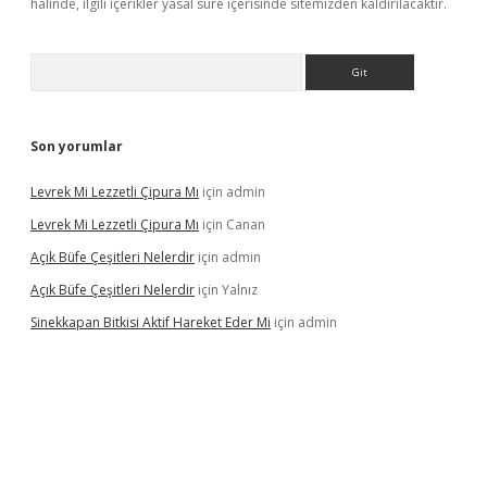
halinde, ilgili içerikler yasal süre içerisinde sitemizden kaldırılacaktır.
Arama
Son yorumlar
Levrek Mi Lezzetli Çipura Mı
için
admin
Levrek Mi Lezzetli Çipura Mı
için
Canan
Açık Büfe Çeşitleri Nelerdir
için
admin
Açık Büfe Çeşitleri Nelerdir
için
Yalnız
Sinekkapan Bitkisi Aktif Hareket Eder Mi
için
admin