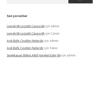
Son yorumlar
Levrek Mi Lezzetli Çipura Mı
için
admin
Levrek Mi Lezzetli Çipura Mı
için
Canan
Açık Büfe Çeşitleri Nelerdir
için
admin
Açık Büfe Çeşitleri Nelerdir
için
Yalnız
Sinekkapan Bitkisi Aktif Hareket Eder Mi
için
admin
t mobil giriş
betexper