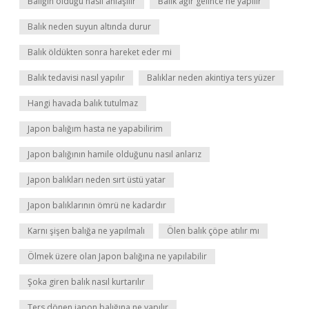
Balığın öldüğü nasıl anlaşılır
Balık ağır gelince ne yapılır
Balık neden suyun altında durur
Balık öldükten sonra hareket eder mi
Balık tedavisi nasıl yapılır
Balıklar neden akintiya ters yüzer
Hangi havada balık tutulmaz
Japon balığım hasta ne yapabilirim
Japon balığının hamile olduğunu nasıl anlarız
Japon balıkları neden sırt üstü yatar
Japon balıklarının ömrü ne kadardır
Karnı şişen balığa ne yapılmalı
Ölen balık çöpe atılır mı
Ölmek üzere olan Japon balığına ne yapılabilir
Şoka giren balık nasıl kurtarılır
Ters dönen japon balığına ne yapılır