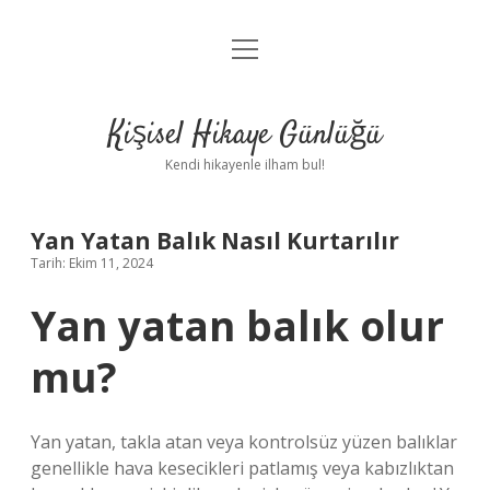
menüyü
Anasayfa
aç
Gizlilik Politikası
Kişisel Hikaye Günlüğü
Yasal Uyarı
Kendi hikayenle ilham bul!
Hakkımızda
Yan Yatan Balık Nasıl Kurtarılır
Tarih: Ekim 11, 2024
Yan yatan balık olur
mu?
Yan yatan, takla atan veya kontrolsüz yüzen balıklar
genellikle hava kesecikleri patlamış veya kabızlıktan