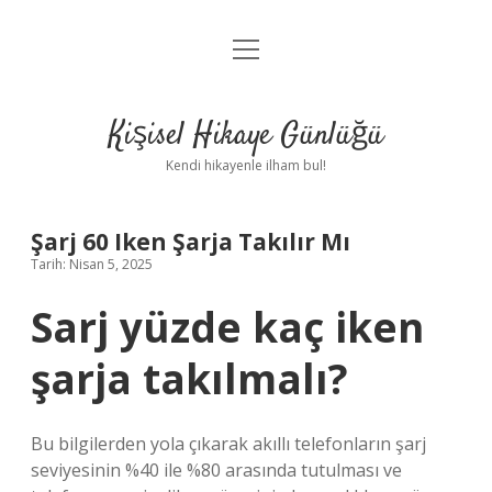
menüyü
Anasayfa
aç
Gizlilik Politikası
Kişisel Hikaye Günlüğü
Yasal Uyarı
Kendi hikayenle ilham bul!
Hakkımızda
Şarj 60 Iken Şarja Takılır Mı
Tarih: Nisan 5, 2025
Sarj yüzde kaç iken
şarja takılmalı?
Bu bilgilerden yola çıkarak akıllı telefonların şarj
seviyesinin %40 ile %80 arasında tutulması ve