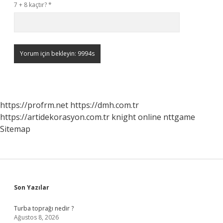
7 + 8 kaçtır?
*
https://profrm.net
https://dmh.com.tr
https://artidekorasyon.com.tr
knight online
nttgame
Sitemap
Sidebar
Son Yazılar
Turba toprağı nedir ?
Ağustos 8, 2026