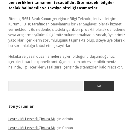
benzerlikleri tamamen tesadüfidir. Sitemizdeki bilgiler
taslak halindedir ve tavsiye niteliği taşımazlar.
Sitemiz, 5651 Sayılı Kanun gereğince Bilgi Teknolojileri ve İletişim
Kurumu (BTK) tarafından onaylanmış bir Yer Sağlayıcı olarak hizmet
vermektedir. Bu nedenle, sitedeki içerikleri proaktif olarak denetleme
veya araştırma yükümlülüğümüz bulunmamaktadır. Ancak, üyelerimiz
yazdıkları içeriklerin sorumluluğunu taşımakta olup, siteye üye olarak
bu sorumluluğu kabul etmiş sayılırlar.
Hukuka ve yasal düzenlemelere aykırı olduğunu düşündüğünüz
içerikleri,
backlinkpanelicomtr@gmail.com
adresine bildirmeniz
halinde, ilgili içerikler yasal süre içerisinde sitemizden kaldırılacaktır.
Arama
Son yorumlar
Levrek Mi Lezzetli Çipura Mı
için
admin
Levrek Mi Lezzetli Çipura Mı
için
Canan