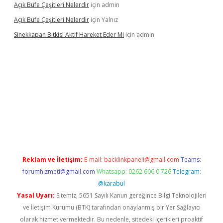
Açık Büfe Çeşitleri Nelerdir
için
admin
Açık Büfe Çeşitleri Nelerdir
için
Yalnız
Sinekkapan Bitkisi Aktif Hareket Eder Mi
için
admin
bil giriş
betexper
Reklam ve İletişim:
E-mail:
backlinkpaneli@gmail.com
Teams:
forumhizmeti@gmail.com
Whatsapp: 0262 606 0 726
Telegram:
@karabul
Yasal Uyarı:
Sitemiz, 5651 Sayılı Kanun gereğince Bilgi Teknolojileri
ve İletişim Kurumu (BTK) tarafından onaylanmış bir Yer Sağlayıcı
olarak hizmet vermektedir. Bu nedenle, sitedeki içerikleri proaktif