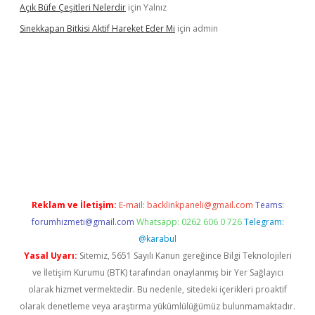
Açık Büfe Çeşitleri Nelerdir
için
Yalnız
Sinekkapan Bitkisi Aktif Hareket Eder Mi
için
admin
 mobil giriş
betexper
Reklam ve İletişim:
E-mail:
backlinkpaneli@gmail.com
Teams:
forumhizmeti@gmail.com
Whatsapp: 0262 606 0 726
Telegram:
@karabul
Yasal Uyarı:
Sitemiz, 5651 Sayılı Kanun gereğince Bilgi Teknolojileri
ve İletişim Kurumu (BTK) tarafından onaylanmış bir Yer Sağlayıcı
olarak hizmet vermektedir. Bu nedenle, sitedeki içerikleri proaktif
olarak denetleme veya araştırma yükümlülüğümüz bulunmamaktadır.