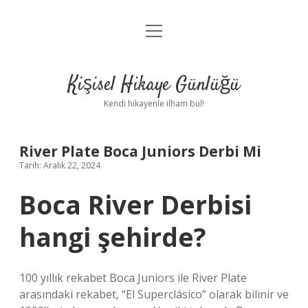
menüyü
Anasayfa
aç
Gizlilik Politikası
Kişisel Hikaye Günlüğü
Yasal Uyarı
Kendi hikayenle ilham bul!
Hakkımızda
River Plate Boca Juniors Derbi Mi
Tarih: Aralık 22, 2024
Boca River Derbisi
hangi şehirde?
100 yıllık rekabet Boca Juniors ile River Plate
arasındaki rekabet, “El Superclásico” olarak bilinir ve