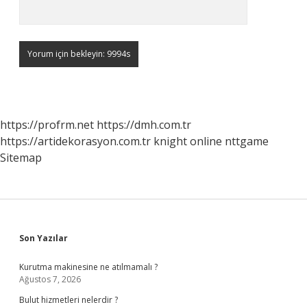
https://profrm.net
https://dmh.com.tr
https://artidekorasyon.com.tr
knight online
nttgame
Sitemap
Sidebar
Son Yazılar
Kurutma makinesine ne atılmamalı ?
Ağustos 7, 2026
Bulut hizmetleri nelerdir ?