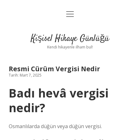
menüyü
Anasayfa
aç
Gizlilik Politikası
Kişisel Hikaye Günlüğü
Yasal Uyarı
Kendi hikayenle ilham bul!
Hakkımızda
Resmi Cürüm Vergisi Nedir
Tarih: Mart 7, 2025
Badı hevâ vergisi
nedir?
Osmanlılarda düğün veya düğün vergisi.