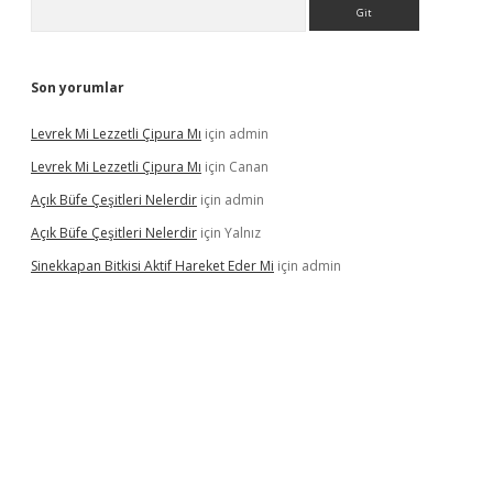
Arama
Son yorumlar
Levrek Mi Lezzetli Çipura Mı
için
admin
Levrek Mi Lezzetli Çipura Mı
için
Canan
Açık Büfe Çeşitleri Nelerdir
için
admin
Açık Büfe Çeşitleri Nelerdir
için
Yalnız
Sinekkapan Bitkisi Aktif Hareket Eder Mi
için
admin
 mobil giriş
betexper