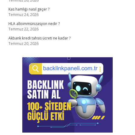
Temmuz 26, 2026
Kas hamlığı nasıl geçer ?
Temmuz 24, 2026
HLA alloimmünizasyon nedir ?
Temmuz 22, 2026
Akbank kredi tahsis ücreti ne kadar ?
Temmuz 20, 2026