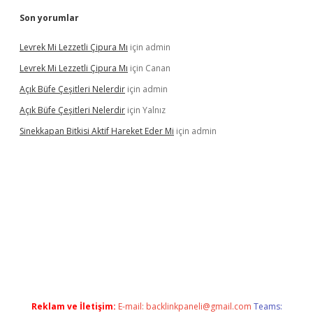
Son yorumlar
Levrek Mi Lezzetli Çipura Mı
için
admin
Levrek Mi Lezzetli Çipura Mı
için
Canan
Açık Büfe Çeşitleri Nelerdir
için
admin
Açık Büfe Çeşitleri Nelerdir
için
Yalnız
Sinekkapan Bitkisi Aktif Hareket Eder Mi
için
admin
mobil giriş
betexper
Reklam ve İletişim:
E-mail:
backlinkpaneli@gmail.com
Teams: