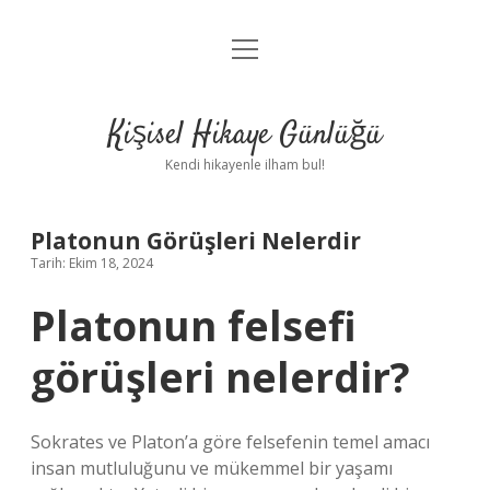
menüyü
Anasayfa
aç
Gizlilik Politikası
Kişisel Hikaye Günlüğü
Yasal Uyarı
Kendi hikayenle ilham bul!
Hakkımızda
Platonun Görüşleri Nelerdir
Tarih: Ekim 18, 2024
Platonun felsefi
görüşleri nelerdir?
Sokrates ve Platon’a göre felsefenin temel amacı
insan mutluluğunu ve mükemmel bir yaşamı