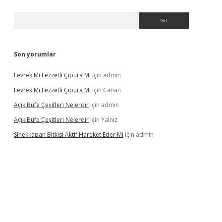
Arama
Son yorumlar
Levrek Mi Lezzetli Çipura Mı
için
admin
Levrek Mi Lezzetli Çipura Mı
için
Canan
Açık Büfe Çeşitleri Nelerdir
için
admin
Açık Büfe Çeşitleri Nelerdir
için
Yalnız
Sinekkapan Bitkisi Aktif Hareket Eder Mi
için
admin
mobil giriş
betexper