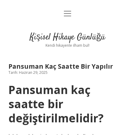
menüyü
Anasayfa
aç
Gizlilik Politikası
Kişisel Hikaye Günlüğü
Yasal Uyarı
Kendi hikayenle ilham bul!
Hakkımızda
Pansuman Kaç Saatte Bir Yapılır
Tarih: Haziran 29, 2025
Pansuman kaç
saatte bir
değiştirilmelidir?