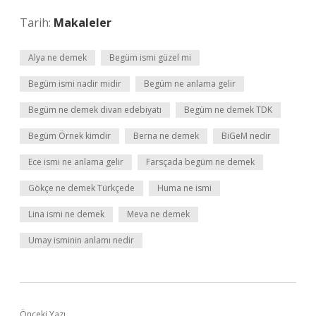
Tarih:
Makaleler
Alya ne demek
Begüm ismi güzel mi
Begüm ismi nadir midir
Begüm ne anlama gelir
Begüm ne demek divan edebiyatı
Begüm ne demek TDK
Begüm Örnek kimdir
Berna ne demek
BiGeM nedir
Ece ismi ne anlama gelir
Farsçada begüm ne demek
Gökçe ne demek Türkçede
Huma ne ismi
Lina ismi ne demek
Meva ne demek
Umay isminin anlamı nedir
Önceki Yazı