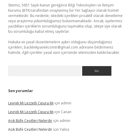
Sitemiz, 5651 Sayılı Kanun gereğince Bilgi Teknolojileri ve İletişim
Kurumu (BTK) tarafından onaylanmış bir Yer Sağlayıcı olarak hizmet
vermektedir. Bu nedenle, sitedeki içerikleri proaktif olarak denetleme
veya araştırma yükümlülüğümüz bulunmamaktadır. Ancak, üyelerimiz
yazdıkları içeriklerin sorumluluğunu taşımakta olup, siteye üye olarak
bu sorumluluğu kabul etmiş sayılırlar.
Hukuka ve yasal düzenlemelere aykırı olduğunu düşündüğünüz
içerikleri,
backlinkpanelicomtr@gmail.com
adresine bildirmeniz
halinde, ilgili içerikler yasal süre içerisinde sitemizden kaldırılacaktır.
Arama
Son yorumlar
Levrek Mi Lezzetli Çipura Mı
için
admin
Levrek Mi Lezzetli Çipura Mı
için
Canan
Açık Büfe Çeşitleri Nelerdir
için
admin
Açık Büfe Çeşitleri Nelerdir
için
Yalnız