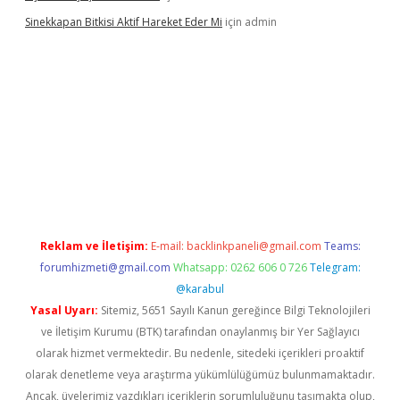
Sinekkapan Bitkisi Aktif Hareket Eder Mi
için
admin
et mobil giriş
betexper
Reklam ve İletişim:
E-mail:
backlinkpaneli@gmail.com
Teams:
forumhizmeti@gmail.com
Whatsapp: 0262 606 0 726
Telegram:
@karabul
Yasal Uyarı:
Sitemiz, 5651 Sayılı Kanun gereğince Bilgi Teknolojileri
ve İletişim Kurumu (BTK) tarafından onaylanmış bir Yer Sağlayıcı
olarak hizmet vermektedir. Bu nedenle, sitedeki içerikleri proaktif
olarak denetleme veya araştırma yükümlülüğümüz bulunmamaktadır.
Ancak, üyelerimiz yazdıkları içeriklerin sorumluluğunu taşımakta olup,