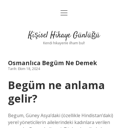
menüyü
Anasayfa
aç
Gizlilik Politikası
Kişisel Hikaye Günlüğü
Yasal Uyarı
Kendi hikayenle ilham bul!
Hakkımızda
Osmanlıca Begüm Ne Demek
Tarih: Ekim 18, 2024
Begüm ne anlama
gelir?
Begum, Güney Asya’daki (özellikle Hindistan’daki)
yerel yöneticilerin ailelerindeki kadınlara verilen