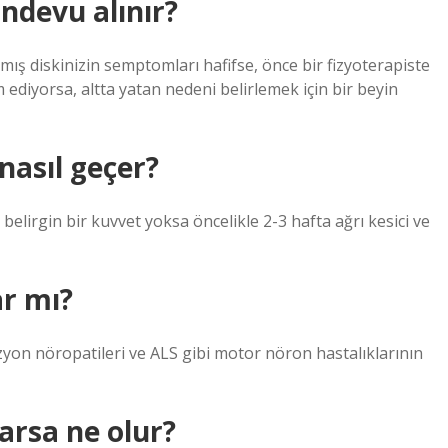
ndevu alınır?
şmış diskinizin semptomları hafifse, önce bir fizyoterapiste
m ediyorsa, altta yatan nedeni belirlemek için bir beyin
nasıl geçer?
belirgin bir kuvvet yoksa öncelikle 2-3 hafta ağrı kesici ve
ar mı?
üzyon nöropatileri ve ALS gibi motor nöron hastalıklarının
parsa ne olur?