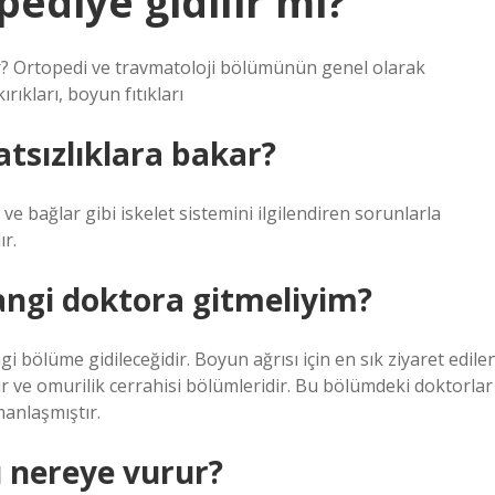
pediye gidilir mi?
nir? Ortopedi ve travmatoloji bölümünün genel olarak
ırıkları, boyun fıtıkları
tsızlıklara bakar?
e bağlar gibi iskelet sistemini ilgilendiren sorunlarla
ır.
angi doktora gitmeliyim?
i bölüme gidileceğidir. Boyun ağrısı için en sık ziyaret edile
nir ve omurilik cerrahisi bölümleridir. Bu bölümdeki doktorlar
anlaşmıştır.
sı nereye vurur?