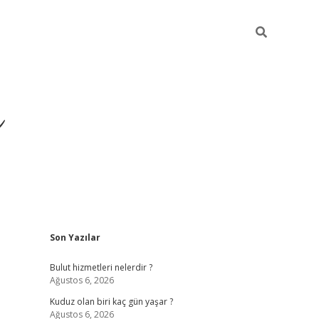
ü
Sidebar
Son Yazılar
ilbet yeni giriş
ilbet
ilbet mobi
Bulut hizmetleri nelerdir ?
Ağustos 6, 2026
Kuduz olan biri kaç gün yaşar ?
Ağustos 6, 2026