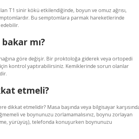
lan T1 sinir kökü etkilendiğinde, boyun ve omuz ağrısı,
 semptomlardır. Bu semptomlara parmak hareketlerinde
edebilir.
 bakar mı?
nağına göre değişir. Bir proktoloğa giderek veya ortopedi
n kontrol yaptırabilirsiniz. Kemiklerinde sorun olanlar
ir.
kkat etmeli?
re dikkat etmelidir? Masa başında veya bilgisayar karşısınd
e eğmemeli ve boynunuzu zorlamamalısınız, boynu zorlayan
üzme, yürüyüş), telefonda konuşurken boynunuzu