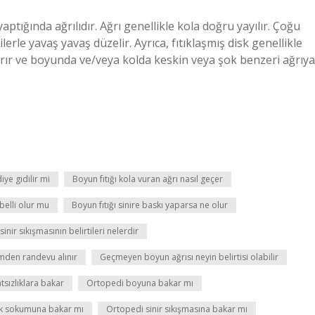
aptığında ağrılıdır. Ağrı genellikle kola doğru yayılır. Çoğu
erle yavaş yavaş düzelir. Ayrıca, fıtıklaşmış disk genellikle
ştırır ve boyunda ve/veya kolda keskin veya şok benzeri ağrıya
iye gidilir mi
Boyun fıtığı kola vuran ağrı nasıl geçer
belli olur mu
Boyun fıtığı sinire baskı yaparsa ne olur
nir sıkışmasının belirtileri nelerdir
ümden randevu alınır
Geçmeyen boyun ağrısı neyin belirtisi olabilir
sızlıklara bakar
Ortopedi boyuna bakar mı
k sokumuna bakar mı
Ortopedi sinir sıkışmasına bakar mı