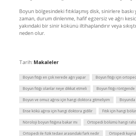
Boyun bölgesindeki fıtıklaşmış disk, sinirlere baskı y
zaman, durum dinlenme, hafif egzersiz ve ağrı kesicil
yakındaki bir sinir kökünü iltihaplandırır veya sıkı
neden olur.
Tarih:
Makaleler
Boyun fıtığı en çok nerede ağrı yapar
Boyun fıtığı için ortoped
Boyun fıtığı olanlar neye dikkat etmeli
Boyun fıtığı röntgende 
Boyun ve omuz ağrısı için hangi doktora gitmeliyim
Boyunda si
Ense kökü ağrısı için hangi doktora gidilir
Fıtık için hangi böl
Nöroloji boyun fıtığına bakar mı
Ortopedi bölümü hangi rahat
Ortopedi ile fizik tedavi arasındaki fark nedir
Ortopedi kuyru