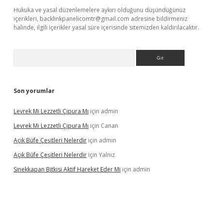
Hukuka ve yasal düzenlemelere aykırı olduğunu düşündüğünüz
içerikleri,
backlinkpanelicomtr@gmail.com
adresine bildirmeniz
halinde, ilgili içerikler yasal süre içerisinde sitemizden kaldırılacaktır.
Arama
Son yorumlar
Levrek Mi Lezzetli Çipura Mı
için
admin
Levrek Mi Lezzetli Çipura Mı
için
Canan
Açık Büfe Çeşitleri Nelerdir
için
admin
Açık Büfe Çeşitleri Nelerdir
için
Yalnız
Sinekkapan Bitkisi Aktif Hareket Eder Mi
için
admin