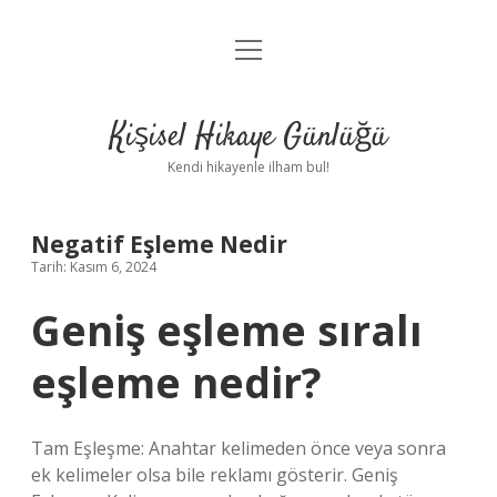
menüyü
Anasayfa
aç
Gizlilik Politikası
Kişisel Hikaye Günlüğü
Yasal Uyarı
Kendi hikayenle ilham bul!
Hakkımızda
Negatif Eşleme Nedir
Tarih: Kasım 6, 2024
Geniş eşleme sıralı
eşleme nedir?
Tam Eşleşme: Anahtar kelimeden önce veya sonra
ek kelimeler olsa bile reklamı gösterir. Geniş