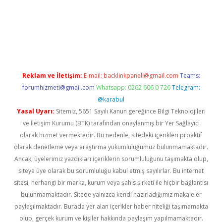
t mobil giriş
betexper
Reklam ve İletişim:
E-mail:
backlinkpaneli@gmail.com
Teams:
forumhizmeti@gmail.com
Whatsapp: 0262 606 0 726
Telegram:
@karabul
Yasal Uyarı:
Sitemiz, 5651 Sayılı Kanun gereğince Bilgi Teknolojileri
ve İletişim Kurumu (BTK) tarafından onaylanmış bir Yer Sağlayıcı
olarak hizmet vermektedir. Bu nedenle, sitedeki içerikleri proaktif
olarak denetleme veya araştırma yükümlülüğümüz bulunmamaktadır.
Ancak, üyelerimiz yazdıkları içeriklerin sorumluluğunu taşımakta olup,
siteye üye olarak bu sorumluluğu kabul etmiş sayılırlar. Bu internet
sitesi, herhangi bir marka, kurum veya şahıs şirketi ile hiçbir bağlantısı
bulunmamaktadır. Sitede yalnızca kendi hazırladığımız makaleler
paylaşılmaktadır. Burada yer alan içerikler haber niteliği taşımamakta
olup, gerçek kurum ve kişiler hakkında paylaşım yapılmamaktadır.