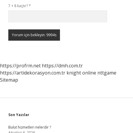
7 + 8 kaçtır?
*
https://profrm.net
https://dmh.com.tr
https://artidekorasyon.com.tr
knight online
nttgame
Sitemap
Sidebar
Son Yazılar
Bulut hizmetleri nelerdir ?
Ağustos 6, 2026