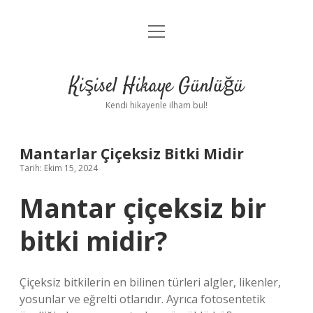
menüyü
Anasayfa
aç
Gizlilik Politikası
Kişisel Hikaye Günlüğü
Yasal Uyarı
Kendi hikayenle ilham bul!
Hakkımızda
Mantarlar Çiçeksiz Bitki Midir
Tarih: Ekim 15, 2024
Mantar çiçeksiz bir
bitki midir?
Çiçeksiz bitkilerin en bilinen türleri algler, likenler,
yosunlar ve eğrelti otlarıdır. Ayrıca fotosentetik