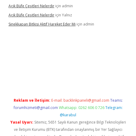
Açık Büfe Çeşitleri Nelerdir
için
admin
Açık Büfe Çeşitleri Nelerdir
için
Yalnız
Sinekkapan Bitkisi Aktif Hareket Eder Mi
için
admin
mobil giriş
betexper
Reklam ve İletişim:
E-mail:
backlinkpaneli@gmail.com
Teams:
forumhizmeti@gmail.com
Whatsapp: 0262 606 0 726
Telegram:
@karabul
Yasal Uyarı:
Sitemiz, 5651 Sayılı Kanun gereğince Bilgi Teknolojileri
ve İletişim Kurumu (BTK) tarafından onaylanmış bir Yer Sağlayıcı