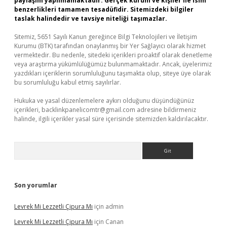
paylaşım yapılmamaktadır. Gerçek kurum ve kişiler ile isim
benzerlikleri tamamen tesadüfidir. Sitemizdeki bilgiler
taslak halindedir ve tavsiye niteliği taşımazlar.
Sitemiz, 5651 Sayılı Kanun gereğince Bilgi Teknolojileri ve İletişim
Kurumu (BTK) tarafından onaylanmış bir Yer Sağlayıcı olarak hizmet
vermektedir. Bu nedenle, sitedeki içerikleri proaktif olarak denetleme
veya araştırma yükümlülüğümüz bulunmamaktadır. Ancak, üyelerimiz
yazdıkları içeriklerin sorumluluğunu taşımakta olup, siteye üye olarak
bu sorumluluğu kabul etmiş sayılırlar.
Hukuka ve yasal düzenlemelere aykırı olduğunu düşündüğünüz
içerikleri,
backlinkpanelicomtr@gmail.com
adresine bildirmeniz
halinde, ilgili içerikler yasal süre içerisinde sitemizden kaldırılacaktır.
Arama
Son yorumlar
Levrek Mi Lezzetli Çipura Mı
için
admin
Levrek Mi Lezzetli Çipura Mı
için
Canan