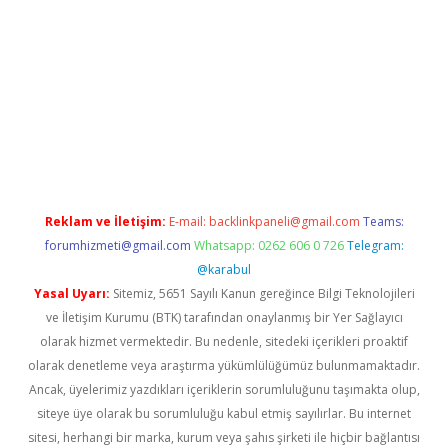
t mobil giriş
betexper
Reklam ve İletişim:
E-mail:
backlinkpaneli@gmail.com
Teams:
forumhizmeti@gmail.com
Whatsapp: 0262 606 0 726
Telegram:
@karabul
Yasal Uyarı:
Sitemiz, 5651 Sayılı Kanun gereğince Bilgi Teknolojileri
ve İletişim Kurumu (BTK) tarafından onaylanmış bir Yer Sağlayıcı
olarak hizmet vermektedir. Bu nedenle, sitedeki içerikleri proaktif
olarak denetleme veya araştırma yükümlülüğümüz bulunmamaktadır.
Ancak, üyelerimiz yazdıkları içeriklerin sorumluluğunu taşımakta olup,
siteye üye olarak bu sorumluluğu kabul etmiş sayılırlar. Bu internet
sitesi, herhangi bir marka, kurum veya şahıs şirketi ile hiçbir bağlantısı