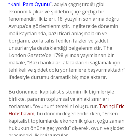
“Kanlı Para Oyunu”
, adıyla çağrıştırdığı gibi
ekonomik çıkar ve şiddetin iç içe geçtiği bir
fenomendir. İlk izleri, 18. yüzyılın sonlarına doğru
Avrupa’da gözlemlenmiştir. İngiltere’de dönemin
mali kayıtlarında, bazı ticari anlaşmaların ve
borçların, zorla tahsil edilen faizler ve şiddet
unsurlarıyla desteklendiği belgelenmiştir. The
London Gazette’de 1798 yılında yayımlanan bir
makale, “Bazı bankalar, alacaklarını sağlamak için
tehlikeli ve şiddet dolu yöntemlere başvurmaktadır”
ifadesiyle durumu dramatik biçimde aktarır.
Bu dönemde, kapitalist sistemin ilk biçimleriyle
birlikte, paranın toplumsal ve ahlaki sınırları
zorlaması, “oyunun” temelini oluşturur.
Tarihçi Eric
Hobsbawm
, bu dönemi değerlendirirken, “Erken
kapitalist toplumlarda ekonomik çıkar, çoğu zaman
hukukun önüne geçiyordu” diyerek, oyun ve şiddet
arasındaki ilişkiyi vurgular.