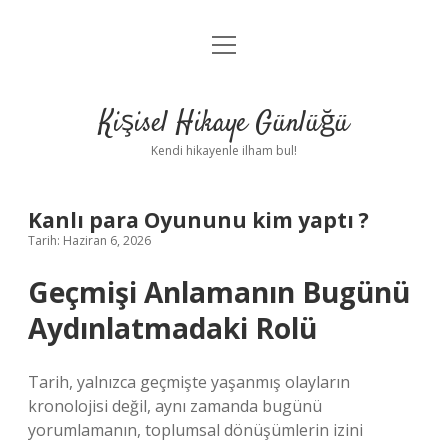
menüyü
Anasayfa
aç
Gizlilik Politikası
Kişisel Hikaye Günlüğü
Yasal Uyarı
Kendi hikayenle ilham bul!
Hakkımızda
Kanlı para Oyununu kim yaptı ?
Tarih: Haziran 6, 2026
Geçmişi Anlamanın Bugünü
Aydınlatmadaki Rolü
Tarih, yalnızca geçmişte yaşanmış olayların
kronolojisi değil, aynı zamanda bugünü
yorumlamanın, toplumsal dönüşümlerin izini