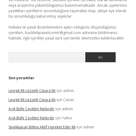
veya araştırma yükümlülüğümüz bulunmamaktadır. Ancak, üyelerimiz
yazdıkları içeriklerin sorumluluğunu taşımakta olup, siteye üye olarak
bu sorumluluğu kabul etmiş sayılırlar.
Hukuka ve yasal düzenlemelere aykırı olduğunu düşündüğünüz
içerikleri,
backlinkpanelicomtr@gmail.com
adresine bildirmeniz
halinde, ilgili içerikler yasal süre içerisinde sitemizden kaldırılacaktır.
Arama
Son yorumlar
Levrek Mi Lezzetli Çipura Mı
için
admin
Levrek Mi Lezzetli Çipura Mı
için
Canan
Açık Büfe Çeşitleri Nelerdir
için
admin
Açık Büfe Çeşitleri Nelerdir
için
Yalnız
Sinekkapan Bitkisi Aktif Hareket Eder Mi
için
admin