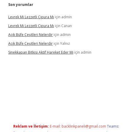
Son yorumlar
Levrek Mi Lezzetli Çipura Mı
için
admin
Levrek Mi Lezzetli Çipura Mı
için
Canan
Açık Büfe Çeşitleri Nelerdir
için
admin
Açık Büfe Çeşitleri Nelerdir
için
Yalnız
Sinekkapan Bitkisi Aktif Hareket Eder Mi
için
admin
et mobil giriş
betexper
Reklam ve İletişim:
E-mail:
backlinkpaneli@gmail.com
Teams: