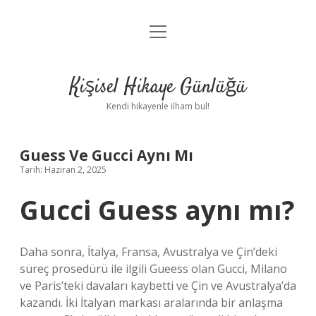
menüyü
Anasayfa
aç
Gizlilik Politikası
Kişisel Hikaye Günlüğü
Yasal Uyarı
Kendi hikayenle ilham bul!
Hakkımızda
Guess Ve Gucci Aynı Mı
Tarih: Haziran 2, 2025
Gucci Guess aynı mı?
Daha sonra, İtalya, Fransa, Avustralya ve Çin’deki
süreç prosedürü ile ilgili Gueess olan Gucci, Milano
ve Paris’teki davaları kaybetti ve Çin ve Avustralya’da
kazandı. İki İtalyan markası aralarında bir anlaşma