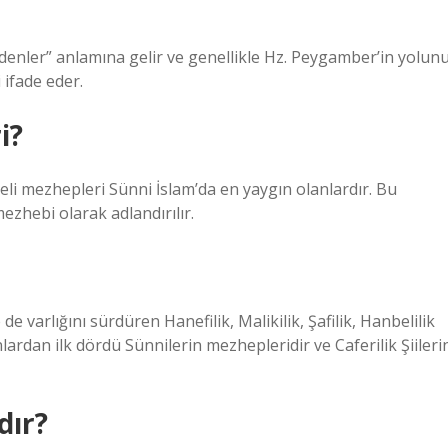
edenler” anlamına gelir ve genellikle Hz. Peygamber’in yolun
ifade eder.
i?
eli mezhepleri Sünni İslam’da en yaygın olanlardır. Bu
zhebi olarak adlandırılır.
 varlığını sürdüren Hanefilik, Malikilik, Şafilik, Hanbelilik
lardan ilk dördü Sünnilerin mezhepleridir ve Caferilik Şiileri
dır?