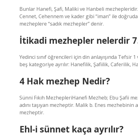
Bunlar Hanefi, Şafi, Maliki ve Hanbeli mezhepleridir.
Cennet, Cehennem ve kader gibi “iman” ile doğrudan
mezheplere “sadık mezhepler” denir.
İtikadi mezhepler nelerdir 7.
Yedinci sınıf öğrencileri için din anlayışında Tefsir 1
beş kategoriye ayrılır: Hanefilik, Şafiilik, Caferilik, 
4 Hak mezhep Nedir?
Sünni Fıkıh MezhepleriHanefi Mezheb; Ebu Şafii mez
adını taşıyan mezheptir. Malik b. Enes mezhebinin a
mezheptir.
Ehl-i sünnet kaça ayrılır?