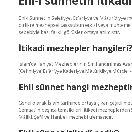
Ehl-i sünnetin itikad
Ehl-i Sünnet’in Selefiyye, Eş’ariyye ve Mâturîdiyye
birlikte mezhepsel taassubun etkisi veya muhtemel
sebebiyle bazı farklı görüşler ortaya atılmıştır.
İtikadi mezhepler hangileri
İslam’da İlahiyat Mezheplerinin SınıflandırılmasıAs
(Cehmiyye)Eş’ârîyye.Kaderiyye.Mâtûridîyye.Mürcie.
Ehli sünnet hangi mezhepti
Genel olarak İslam tarihinde ortaya çıkan çeşitli mez
Cemaat’in başlıca temsilcileri, itikadi mezheplerden 
Mâlikî, Şafiî ve Hanbeli mezhebi ulemasıdır.