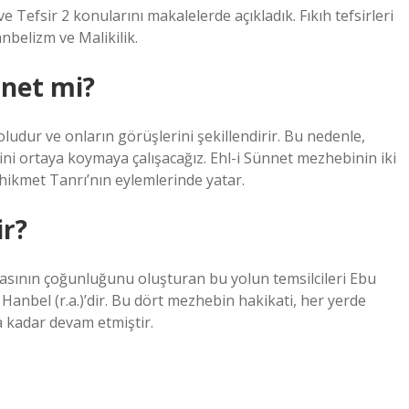
 ve Tefsir 2 konularını makalelerde açıkladık. Fıkıh tefsirleri
Hanbelizm ve Malikilik.
nnet mi?
oludur ve onların görüşlerini şekillendirir. Bu nedenle,
ni ortaya koymaya çalışacağız. Ehl-i Sünnet mezhebinin iki
hikmet Tanrı’nın eylemlerinde yatar.
ir?
yasının çoğunluğunu oluşturan bu yolun temsilcileri Ebu
Hanbel (r.a.)’dir. Bu dört mezhebin hakikati, her yerde
 kadar devam etmiştir.