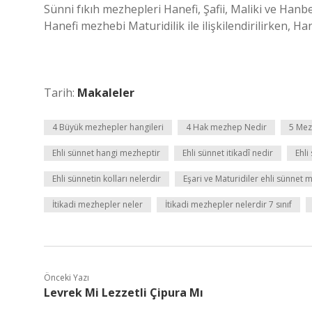
Sünni fıkıh mezhepleri Hanefi, Şafii, Maliki ve Han
Hanefi mezhebi Maturidilik ile ilişkilendirilirken, Hanbe
Tarih:
Makaleler
4 Büyük mezhepler hangileri
4 Hak mezhep Nedir
5 Mez
Ehli sünnet hangi mezheptir
Ehli sünnet itikadî nedir
Ehli
Ehli sünnetin kolları nelerdir
Eşari ve Maturidiler ehli sünnet m
İtikadi mezhepler neler
İtikadi mezhepler nelerdir 7 sınıf
Önceki Yazı
Levrek Mi Lezzetli Çipura Mı