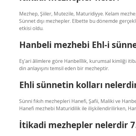
Mezhep, Şiiler, Mutezile, Maturidiyye. Kelam mezhepler
Sünnet dışı mezhepler. Elbette bu dönemde gerçekl
etkisi oldu.
Hanbeli mezhebi Ehl-i sünn
Eş’ari âlimlere göre Hanbelîlik, kurumsal kimliği itiba
din anlayışını temsil eden bir mezheptir.
Ehli sünnetin kolları nelerdi
Sünni fıkıh mezhepleri Hanefi, Şafii, Maliki ve Han
Hanefi mezhebi Maturidilik ile ilişkilendirilirken, Hanbe
İtikadi mezhepler nelerdir 7.