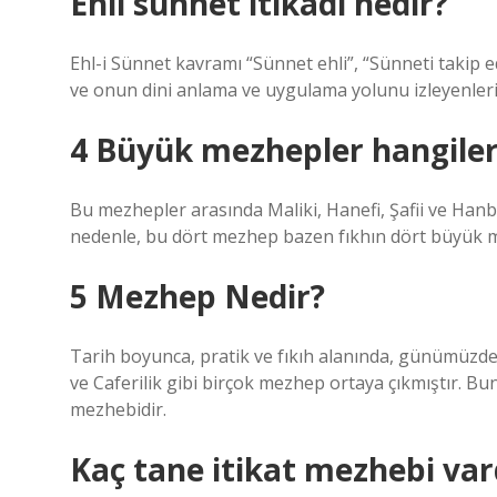
Ehli sünnet itikadî nedir?
Ehl-i Sünnet kavramı “Sünnet ehli”, “Sünneti takip 
ve onun dini anlama ve uygulama yolunu izleyenleri 
4 Büyük mezhepler hangiler
Bu mezhepler arasında Maliki, Hanefi, Şafii ve Hanb
nedenle, bu dört mezhep bazen fıkhın dört büyük me
5 Mezhep Nedir?
Tarih boyunca, pratik ve fıkıh alanında, günümüzde de
ve Caferilik gibi birçok mezhep ortaya çıkmıştır. Bun
mezhebidir.
Kaç tane itikat mezhebi var