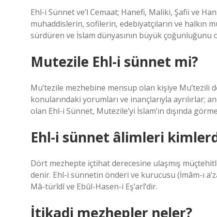
Ehl-i Sünnet ve’l Cemaat; Hanefi, Maliki, Şafii ve H
muhaddislerin, sofilerin, edebiyatçıların ve halkı
sürdüren ve İslam dünyasının büyük çoğunluğunu 
Mutezile Ehl-i sünnet mi?
Mu’tezile mezhebine mensup olan kişiye Mu’tezili de
konularındaki yorumları ve inançlarıyla ayrılırlar;
olan Ehl-i Sünnet, Mutezile’yi İslam’ın dışında görme
Ehl-i sünnet âlimleri kimlerd
Dört mezhepte içtihat derecesine ulaşmış müçtehitler
denir. Ehl-i sünnetin önderi ve kurucusu (İmâm-ı a
Mâ-türîdî ve Ebûl-Hasen-i Eş’arî’dir.
İtikadi mezhepler neler?