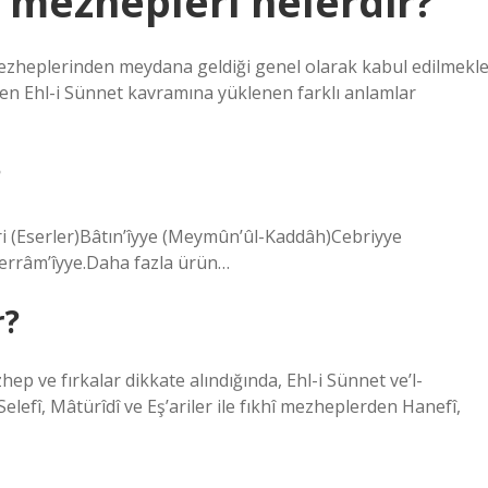
i mezhepleri nelerdir?
 mezheplerinden meydana geldiği genel olarak kabul edilmekl
en Ehl-i Sünnet kavramına yüklenen farklı anlamlar
?
ari (Eserler)Bâtın’îyye (Meymûn’ûl-Kaddâh)Cebriyye
Kerrâm’îyye.Daha fazla ürün…
r?
hep ve fırkalar dikkate alındığında, Ehl-i Sünnet ve’l-
Selefî, Mâtürîdî ve Eş’ariler ile fıkhî mezheplerden Hanefî,