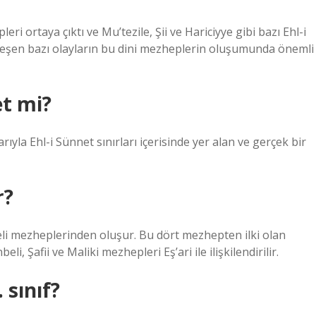
i ortaya çıktı ve Mu’tezile, Şii ve Hariciyye gibi bazı Ehl-i
eşen bazı olayların bu dini mezheplerin oluşumunda önemli
et mi?
rıyla Ehl-i Sünnet sınırları içerisinde yer alan ve gerçek bir
r?
beli mezheplerinden oluşur. Bu dört mezhepten ilki olan
li, Şafii ve Maliki mezhepleri Eş’ari ile ilişkilendirilir.
 sınıf?