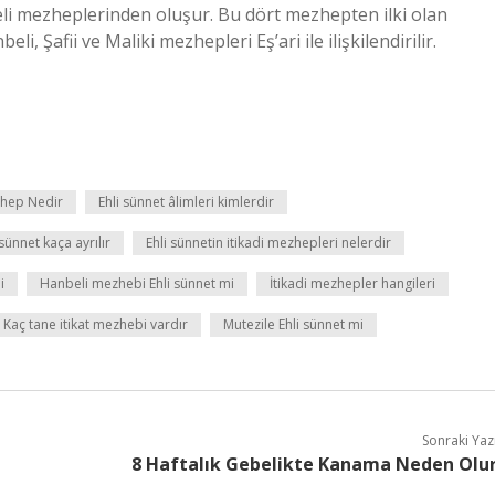
beli mezheplerinden oluşur. Bu dört mezhepten ilki olan
li, Şafii ve Maliki mezhepleri Eş’ari ile ilişkilendirilir.
hep Nedir
Ehli sünnet âlimleri kimlerdir
 sünnet kaça ayrılır
Ehli sünnetin itikadi mezhepleri nelerdir
i
Hanbeli mezhebi Ehli sünnet mi
İtikadi mezhepler hangileri
Kaç tane itikat mezhebi vardır
Mutezile Ehli sünnet mi
Sonraki Yaz
8 Haftalık Gebelikte Kanama Neden Olu