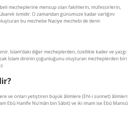
anbeli mezheplerine mensup olan fakihlerin, müfessirlerin,
n mübarek ismidir. O zamandan günümüze kadar varlığını
oluşturan bu mezhebe Naciye mezhebi de denir.
nir. İslam’daki diğer mezheplerden, özellikle kader ve yazgı
 ancak İslam dininin çoğunluğunu oluşturan mezheplerden biri
z.
ir?
e ve onları yetiştiren büyük âlimlere (Ehl-i sünnet) âlimleri
’zam Ebû Hanîfe Nu’mân bin Sâbit) ve iki imam ise Ebû Mansû