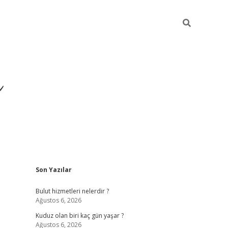
ü
Sidebar
Son Yazılar
ilbet yeni giriş
ilbet
ilbet mobi
Bulut hizmetleri nelerdir ?
Ağustos 6, 2026
Kuduz olan biri kaç gün yaşar ?
Ağustos 6, 2026