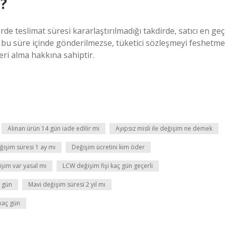
?
rde teslimat süresi kararlaştırılmadığı takdirde, satıcı en geç
bu süre içinde gönderilmezse, tüketici sözleşmeyi feshetme
eri alma hakkına sahiptir.
Alınan ürün 14 gün iade edilir mi
Ayıpsız misli ile değişim ne demek
ğişim süresi 1 ay mı
Değişim ücretini kim öder
işim var yasal mı
LCW değişim fişi kaç gün geçerli
 gün
Mavi değişim süresi 2 yıl mı
kaç gün