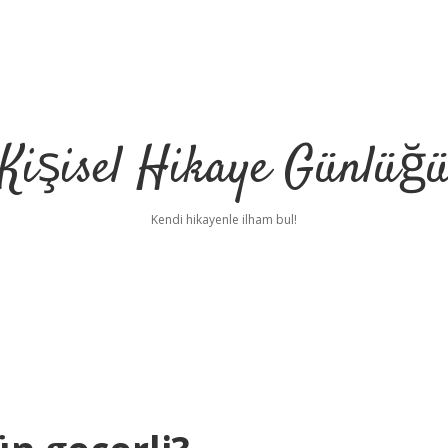
Kişisel Hikaye Günlüğ
Kendi hikayenle ilham bul!