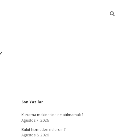
ü
Sidebar
Son Yazılar
ilbet yeni giriş
ilbet
ilbet mobi
Kurutma makinesine ne atılmamalı ?
Ağustos 7, 2026
Bulut hizmetleri nelerdir ?
Ağustos 6, 2026