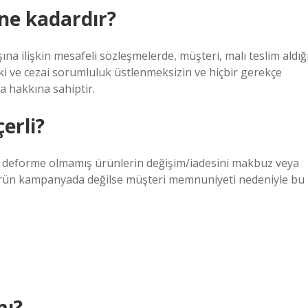
 ne kadardır?
şına ilişkin mesafeli sözleşmelerde, müşteri, malı teslim aldığ
uki ve cezai sorumluluk üstlenmeksizin ve hiçbir gerekçe
 hakkına sahiptir.
erli?
e deforme olmamış ürünlerin değişim/iadesini makbuz veya
 Ürün kampanyada değilse müşteri memnuniyeti nedeniyle bu
mı?