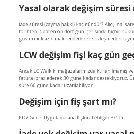
Yasal olarak değişim süresi
İade süresi (cayma hakkı) kaç gündür? Alıcı; mal satı
tarihten itibaren on dört gün içerisinde hiçbir huk
göstermeksizin malı reddederek sözleşmeden cayma
LCW değişim fişi kaç gün geç
Ancak LC Waikiki mağazalarımızda kullanılmamış v
fatura ibraz ederek 30 güne kadar destekliyoruz.
süre 60 güne kadar uzatılabiliyor.
Değişim için fiş şart mı?
KDV Genel Uygulamasına İlişkin Tebliğin B/11’i.
İade yok değişim var yasal 