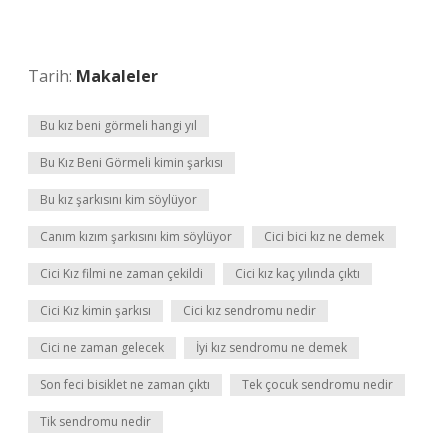
Tarih:
Makaleler
Bu kız beni görmeli hangi yıl
Bu Kız Beni Görmeli kimin şarkısı
Bu kız şarkısını kim söylüyor
Canım kızım şarkısını kim söylüyor
Cici bici kız ne demek
Cici Kız filmi ne zaman çekildi
Cici kız kaç yılında çıktı
Cici Kız kimin şarkısı
Cici kız sendromu nedir
Cici ne zaman gelecek
İyi kız sendromu ne demek
Son feci bisiklet ne zaman çıktı
Tek çocuk sendromu nedir
Tik sendromu nedir