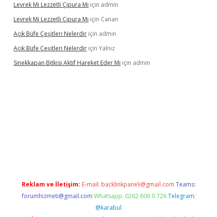
Levrek Mi Lezzetli Çipura Mı
için
admin
Levrek Mi Lezzetli Çipura Mı
için
Canan
Açık Büfe Çeşitleri Nelerdir
için
admin
Açık Büfe Çeşitleri Nelerdir
için
Yalnız
Sinekkapan Bitkisi Aktif Hareket Eder Mi
için
admin
bet mobil giriş
betexper
Reklam ve İletişim:
E-mail:
backlinkpaneli@gmail.com
Teams:
forumhizmeti@gmail.com
Whatsapp: 0262 606 0 726
Telegram:
@karabul