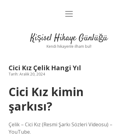
menüyü
Anasayfa
aç
Gizlilik Politikası
Kişisel Hikaye Günlüğü
Yasal Uyarı
Kendi hikayenle ilham bul!
Hakkımızda
Cici Kız Çelik Hangi Yıl
Tarih: Aralık 20, 2024
Cici Kız kimin
şarkısı?
Çelik – Cici Kız (Resmi Şarkı Sözleri Videosu) –
YouTube.