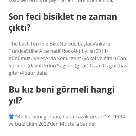
2022’de Netflix’te yayınlanan Türk drama filmi.
Son feci bisiklet ne zaman
çıktı?
The Last Terrible BikeNerede başladıAnkara,
TürkiyeStillerAlternatif RockAktif yıllar2011-
günümüzÜyelerArda Kemirgent (vokal ve gitar) Can
Sürmen (davul) Erkin Sağsen (gitar) Ozan Özgül (bas
gitar)4 satır daha
Bu kız beni görmeli hangi
yıl?
“Bu kız beni görsün, bana kazak örsün!” Yıl 1994
ve bu 2 Ekim 2022’den Mustafa Sandal