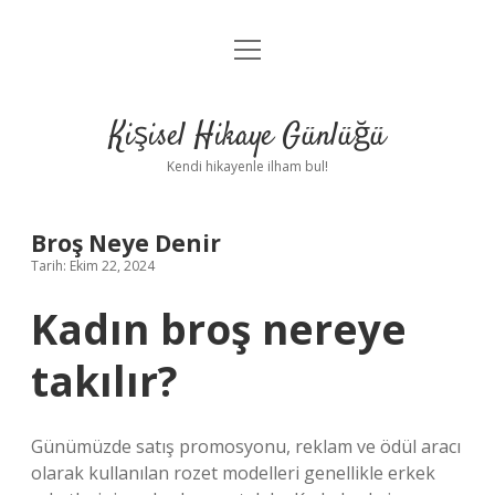
menüyü
Anasayfa
aç
Gizlilik Politikası
Kişisel Hikaye Günlüğü
Yasal Uyarı
Kendi hikayenle ilham bul!
Hakkımızda
Broş Neye Denir
Tarih: Ekim 22, 2024
Kadın broş nereye
takılır?
Günümüzde satış promosyonu, reklam ve ödül aracı
olarak kullanılan rozet modelleri genellikle erkek