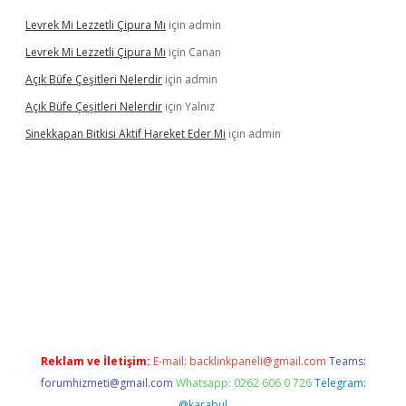
Levrek Mi Lezzetli Çipura Mı
için
admin
Levrek Mi Lezzetli Çipura Mı
için
Canan
Açık Büfe Çeşitleri Nelerdir
için
admin
Açık Büfe Çeşitleri Nelerdir
için
Yalnız
Sinekkapan Bitkisi Aktif Hareket Eder Mi
için
admin
t mobil giriş
betexper
Reklam ve İletişim:
E-mail:
backlinkpaneli@gmail.com
Teams:
forumhizmeti@gmail.com
Whatsapp: 0262 606 0 726
Telegram:
@karabul