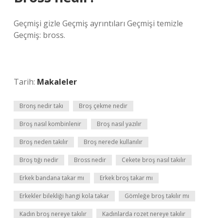
Geçmişi gizle Geçmiş ayrıntıları Geçmişi temizle
Geçmiş: bross.
Tarih:
Makaleler
Bronş nedir takı
Broş çekme nedir
Broş nasıl kombinlenir
Broş nasıl yazılır
Broş neden takılır
Broş nerede kullanılır
Broş tığı nedir
Bross nedir
Cekete broş nasıl takılır
Erkek bandana takar mı
Erkek broş takar mı
Erkekler bilekliği hangi kola takar
Gömleğe broş takılır mı
Kadın broş nereye takılır
Kadınlarda rozet nereye takılır