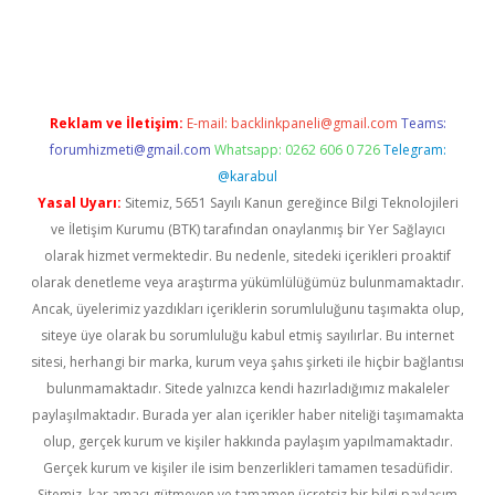
bil giriş
betexper
Reklam ve İletişim:
E-mail:
backlinkpaneli@gmail.com
Teams:
forumhizmeti@gmail.com
Whatsapp: 0262 606 0 726
Telegram:
@karabul
Yasal Uyarı:
Sitemiz, 5651 Sayılı Kanun gereğince Bilgi Teknolojileri
ve İletişim Kurumu (BTK) tarafından onaylanmış bir Yer Sağlayıcı
olarak hizmet vermektedir. Bu nedenle, sitedeki içerikleri proaktif
olarak denetleme veya araştırma yükümlülüğümüz bulunmamaktadır.
Ancak, üyelerimiz yazdıkları içeriklerin sorumluluğunu taşımakta olup,
siteye üye olarak bu sorumluluğu kabul etmiş sayılırlar. Bu internet
sitesi, herhangi bir marka, kurum veya şahıs şirketi ile hiçbir bağlantısı
bulunmamaktadır. Sitede yalnızca kendi hazırladığımız makaleler
paylaşılmaktadır. Burada yer alan içerikler haber niteliği taşımamakta
olup, gerçek kurum ve kişiler hakkında paylaşım yapılmamaktadır.
Gerçek kurum ve kişiler ile isim benzerlikleri tamamen tesadüfidir.
Sitemiz, kar amacı gütmeyen ve tamamen ücretsiz bir bilgi paylaşım