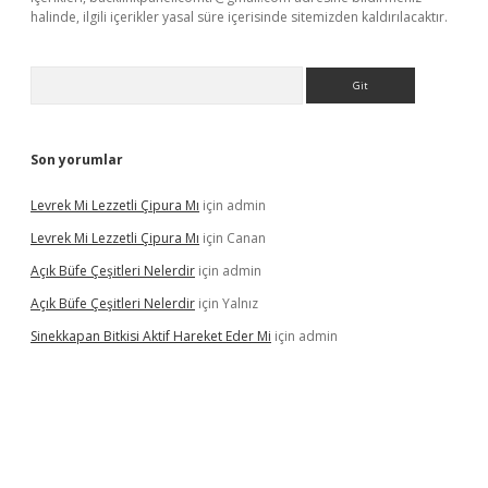
halinde, ilgili içerikler yasal süre içerisinde sitemizden kaldırılacaktır.
Arama
Son yorumlar
Levrek Mi Lezzetli Çipura Mı
için
admin
Levrek Mi Lezzetli Çipura Mı
için
Canan
Açık Büfe Çeşitleri Nelerdir
için
admin
Açık Büfe Çeşitleri Nelerdir
için
Yalnız
Sinekkapan Bitkisi Aktif Hareket Eder Mi
için
admin