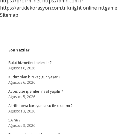
https://profrm.net
https://dmh.com.tr
https://artidekorasyon.com.tr
knight online
nttgame
Sitemap
Sidebar
Son Yazılar
Bulut hizmetleri nelerdir ?
Ağustos 6, 2026
Kuduz olan biri kaç gün yaşar ?
Ağustos 6, 2026
Avbis vize işlemleri nasıl yapılır ?
Ağustos 5, 2026
Akrilik boya kuruyunca su ile çıkar mı ?
Ağustos 3, 2026
5A ne ?
Ağustos 3, 2026