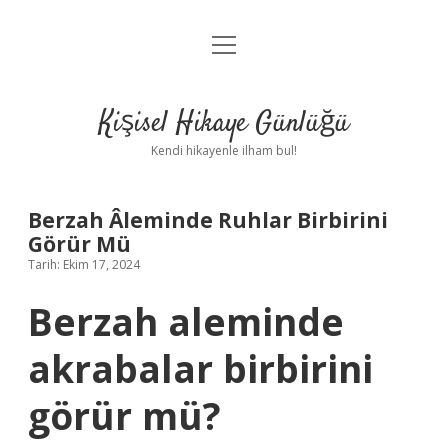
menüyü
Anasayfa
aç
Gizlilik Politikası
Kişisel Hikaye Günlüğü
Yasal Uyarı
Kendi hikayenle ilham bul!
Hakkımızda
Berzah Âleminde Ruhlar Birbirini
Görür Mü
Tarih: Ekim 17, 2024
Berzah aleminde
akrabalar birbirini
görür mü?