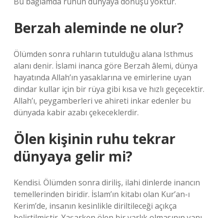
Bu bağlamda ruhun dünyaya dönüşü yoktur.
Berzah aleminde ne olur?
Ölümden sonra ruhların tutulduğu alana Isthmus
alanı denir. İslami inanca göre Berzah âlemi, dünya
hayatında Allah’ın yasaklarına ve emirlerine uyan
dindar kullar için bir rüya gibi kısa ve hızlı geçecektir.
Allah’ı, peygamberleri ve ahireti inkar edenler bu
dünyada kabir azabı çekeceklerdir.
Ölen kişinin ruhu tekrar
dünyaya gelir mi?
Kendisi. Ölümden sonra diriliş, ilahi dinlerde inancın
temellerinden biridir. İslam’ın kitabı olan Kur’an-ı
Kerim’de, insanın kesinlikle diriltileceği açıkça
belirtilmiştir. Yaşarken ölen bir varlık olmasının yanı