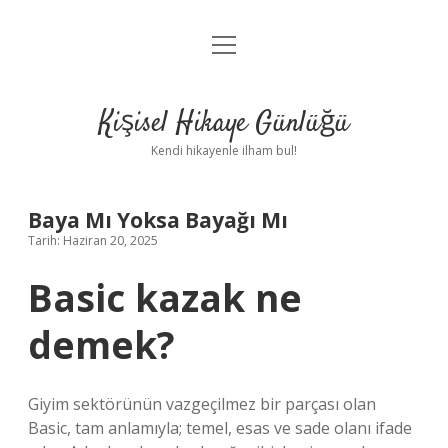
menüyü
Anasayfa
aç
Gizlilik Politikası
Kişisel Hikaye Günlüğü
Yasal Uyarı
Kendi hikayenle ilham bul!
Hakkımızda
Baya Mı Yoksa Bayağı Mı
Tarih: Haziran 20, 2025
Basic kazak ne
demek?
Giyim sektörünün vazgeçilmez bir parçası olan
Basic, tam anlamıyla; temel, esas ve sade olanı ifade