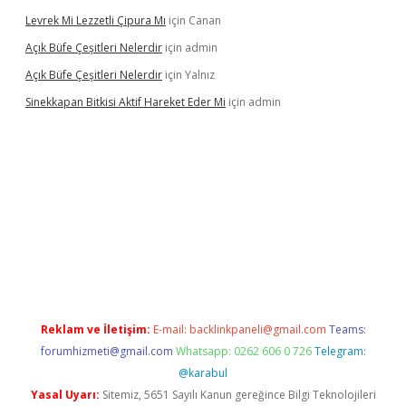
Levrek Mi Lezzetli Çipura Mı
için
Canan
Açık Büfe Çeşitleri Nelerdir
için
admin
Açık Büfe Çeşitleri Nelerdir
için
Yalnız
Sinekkapan Bitkisi Aktif Hareket Eder Mi
için
admin
t mobil giriş
betexper
Reklam ve İletişim:
E-mail:
backlinkpaneli@gmail.com
Teams:
forumhizmeti@gmail.com
Whatsapp: 0262 606 0 726
Telegram:
@karabul
Yasal Uyarı:
Sitemiz, 5651 Sayılı Kanun gereğince Bilgi Teknolojileri