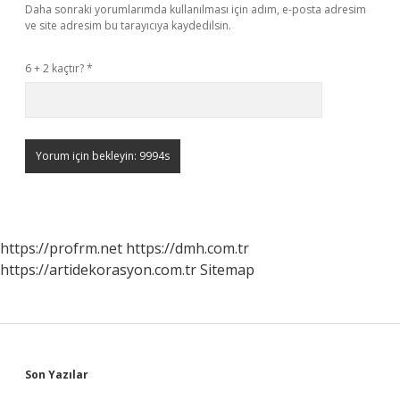
Daha sonraki yorumlarımda kullanılması için adım, e-posta adresim
ve site adresim bu tarayıcıya kaydedilsin.
6 + 2 kaçtır?
*
https://profrm.net
https://dmh.com.tr
https://artidekorasyon.com.tr
Sitemap
Sidebar
Son Yazılar