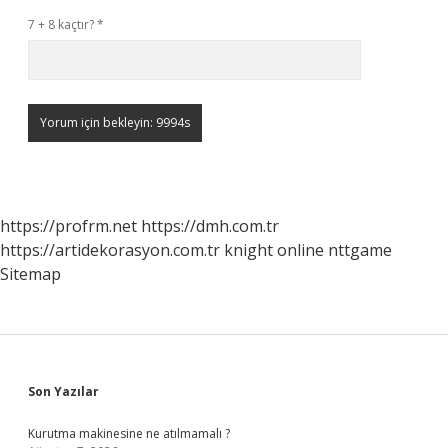
7 + 8 kaçtır?
*
https://profrm.net
https://dmh.com.tr
https://artidekorasyon.com.tr
knight online
nttgame
Sitemap
Sidebar
Son Yazılar
Kurutma makinesine ne atılmamalı ?