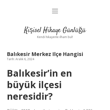
menüyü
Anasayfa
aç
Gizlilik Politikası
Kişisel Hikaye Günlüğü
Yasal Uyarı
Kendi hikayenle ilham bul!
Hakkımızda
Balıkesir Merkez Ilçe Hangisi
Tarih: Aralık 6, 2024
Balıkesir’in en
büyük ilçesi
neresidir?