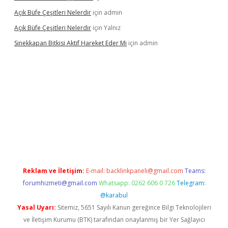
Açık Büfe Çeşitleri Nelerdir
için
admin
Açık Büfe Çeşitleri Nelerdir
için
Yalnız
Sinekkapan Bitkisi Aktif Hareket Eder Mi
için
admin
 mobil giriş
betexper
Reklam ve İletişim:
E-mail:
backlinkpaneli@gmail.com
Teams:
forumhizmeti@gmail.com
Whatsapp: 0262 606 0 726
Telegram:
@karabul
Yasal Uyarı:
Sitemiz, 5651 Sayılı Kanun gereğince Bilgi Teknolojileri
ve İletişim Kurumu (BTK) tarafından onaylanmış bir Yer Sağlayıcı