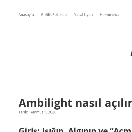
Anasayfa
Gizlilik Politikası
Yasal Uyarı
Hakkımızda
Ambilight nasıl açılır
Tarih: Temmuz 1, 2026
Giriş: Işığın, Algının ve “Açm