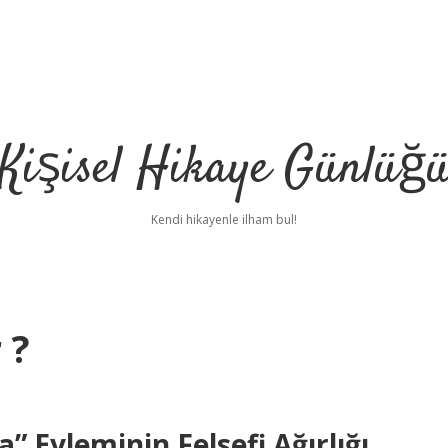
Kişisel Hikaye Günlüğ
Kendi hikayenle ilham bul!
 ?
a” Eyleminin Felsefi Ağırlığı