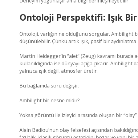
Deneyim yoğunlaşır ama bilgi derinleşmeyebilir
Ontoloji Perspektifi: Işık Bi
Ontoloji, varlığın ne olduğunu sorgular. Ambilight bur
düşünülebilir. Çünkü artık ışık, pasif bir aydınlatma 
Martin Heidegger’in “alet” (Zeug) kavramı burada açı
kullanıldığında ise dünyayı açığa çıkarır. Ambilight 
yalnızca ışık değil, atmosfer üretir.
Bu bağlamda soru değişir:
Ambilight bir nesne midir?
Yoksa görüntü ile izleyici arasında oluşan bir “olay”
Alain Badiou’nun olay felsefesi açısından bakıldığın
fazlalık, klasik görüntü estetiğini bozar ve yeni bir a