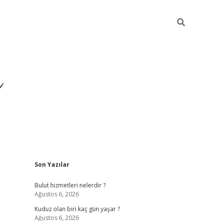
ü
Sidebar
Son Yazılar
ilbet yeni giriş
ilbet
ilbet mobi
Bulut hizmetleri nelerdir ?
Ağustos 6, 2026
Kuduz olan biri kaç gün yaşar ?
Ağustos 6, 2026