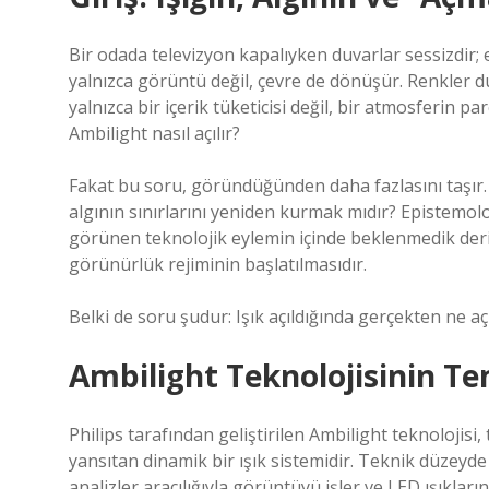
Bir odada televizyon kapalıyken duvarlar sessizdir; e
yalnızca görüntü değil, çevre de dönüşür. Renkler duva
yalnızca bir içerik tüketicisi değil, bir atmosferin par
Ambilight nasıl açılır?
Fakat bu soru, göründüğünden daha fazlasını taşır
algının sınırlarını yeniden kurmak mıdır? Epistemoloji
görünen teknolojik eylemin içinde beklenmedik deri
görünürlük rejiminin başlatılmasıdır.
Belki de soru şudur: Işık açıldığında gerçekten ne açı
Ambilight Teknolojisinin T
Philips tarafından geliştirilen Ambilight teknoloji
yansıtan dinamik bir ışık sistemidir. Teknik düzeyde
analizler aracılığıyla görüntüyü işler ve LED ışıklar