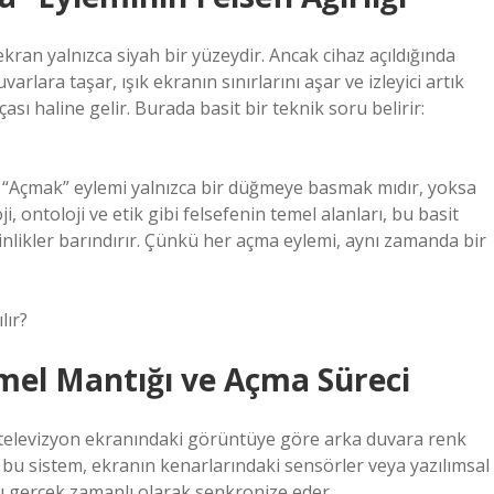
kran yalnızca siyah bir yüzeydir. Ancak cihaz açıldığında
rlara taşar, ışık ekranın sınırlarını aşar ve izleyici artık
çası haline gelir. Burada basit bir teknik soru belirir:
. “Açmak” eylemi yalnızca bir düğmeye basmak mıdır, yoksa
, ontoloji ve etik gibi felsefenin temel alanları, bu basit
nlikler barındırır. Çünkü her açma eylemi, aynı zamanda bir
lır?
emel Mantığı ve Açma Süreci
si, televizyon ekranındaki görüntüye göre arka duvara renk
 bu sistem, ekranın kenarlarındaki sensörler veya yazılımsal
ını gerçek zamanlı olarak senkronize eder.