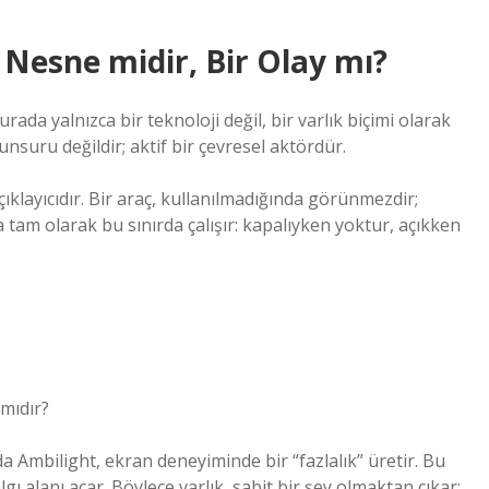
r Nesne midir, Bir Olay mı?
ada yalnızca bir teknoloji değil, bir varlık biçimi olarak
unsuru değildir; aktif bir çevresel aktördür.
klayıcıdır. Bir araç, kullanılmadığında görünmezdir;
da tam olarak bu sınırda çalışır: kapalıyken yoktur, açıkken
 mıdır?
da Ambilight, ekran deneyiminde bir “fazlalık” üretir. Bu
lgı alanı açar. Böylece varlık, sabit bir şey olmaktan çıkar;