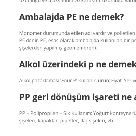
uzunluğu ve maksimum 20 karakter uzunluğu vardı
Ambalajda PE ne demek?
Monomer durumunda etilen adı vardır ve polietilen et
PE denir. PE, esas olarak ambalajda kullanılan bir po
şişelerden yapılmış geomembren).
Alkol üzerindeki p ne deme
Alkol pazarlaması ‘Four P’ kullanır: ürün; Fiyat; Yer 
PP geri dönüşüm işareti ne 
PP – Polipropilen – Sık Kullanım: Yoğurt konteyner
şişeleri, kapaklar, pipetler, ilaç şişeleri, vb.