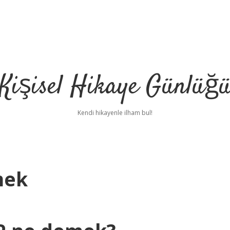
Kişisel Hikaye Günlüğ
Kendi hikayenle ilham bul!
mek