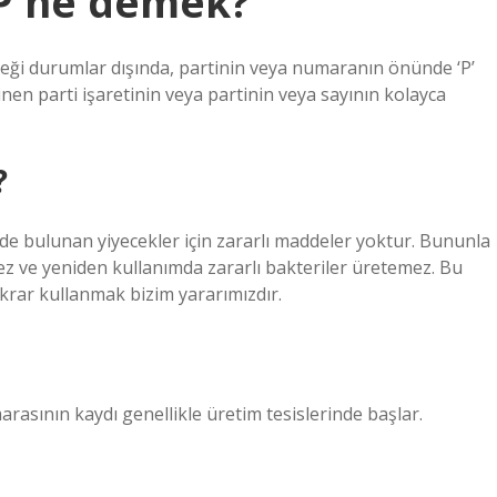
 P ne demek?
leceği durumlar dışında, partinin veya numaranın önünde ‘P’
inen parti işaretinin veya partinin veya sayının kolayca
?
inde bulunan yiyecekler için zararlı maddeler yoktur. Bununla
mez ve yeniden kullanımda zararlı bakteriler üretemez. Bu
tekrar kullanmak bizim yararımızdır.
rasının kaydı genellikle üretim tesislerinde başlar.