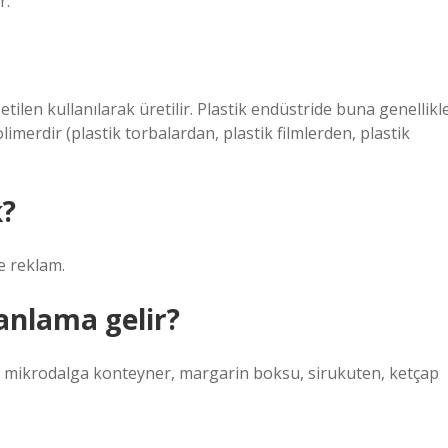
r.
ilen kullanılarak üretilir. Plastik endüstride buna genellikl
limerdir (plastik torbalardan, plastik filmlerden, plastik
k?
ve reklam.
anlama gelir?
i, mikrodalga konteyner, margarin boksu, sirukuten, ketçap