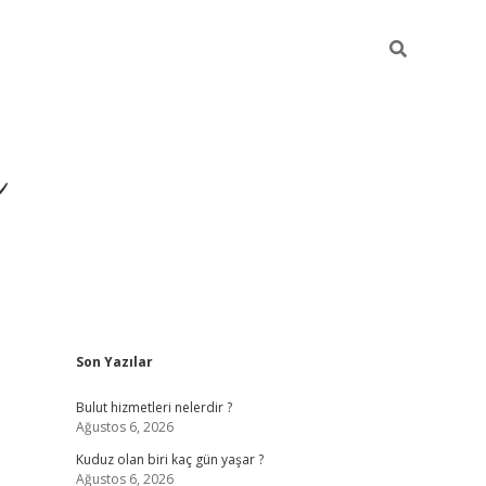
ü
Sidebar
Son Yazılar
ilbet yeni giriş
ilbet
ilbet 
Bulut hizmetleri nelerdir ?
Ağustos 6, 2026
Kuduz olan biri kaç gün yaşar ?
Ağustos 6, 2026