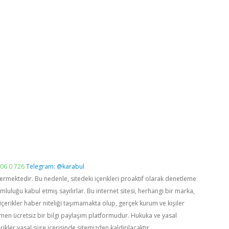
06 0 726
Telegram: @karabul
vermektedir. Bu nedenle, sitedeki içerikleri proaktif olarak denetleme
luğu kabul etmiş sayılırlar. Bu internet sitesi, herhangi bir marka,
içerikler haber niteliği taşımamakta olup, gerçek kurum ve kişiler
men ücretsiz bir bilgi paylaşım platformudur. Hukuka ve yasal
rikler yasal süre içerisinde sitemizden kaldırılacaktır.