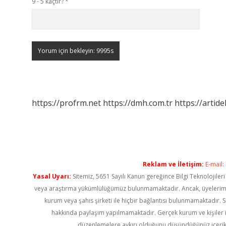
9 - 5 kaçtır?
*
https://profrm.net
https://dmh.com.tr
https://artid
Reklam ve İletişim:
E-mail:
Yasal Uyarı:
Sitemiz, 5651 Sayılı Kanun gereğince Bilgi Teknolojiler
veya araştırma yükümlülüğümüz bulunmamaktadır. Ancak, üyelerimiz ya
kurum veya şahıs şirketi ile hiçbir bağlantısı bulunmamaktadır. S
hakkında paylaşım yapılmamaktadır. Gerçek kurum ve kişiler i
düzenlemelere aykırı olduğunu düşündüğünüz içerik