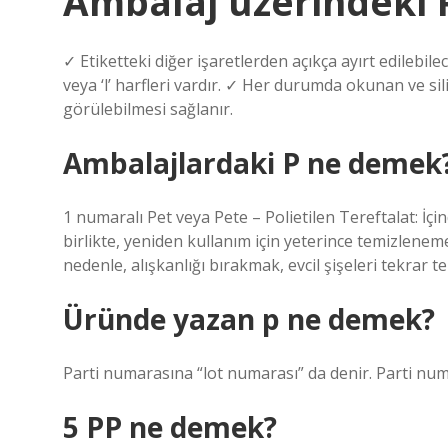
Ambalaj üzerindeki
✓ Etiketteki diğer işaretlerden açıkça ayırt edilebi
veya ‘l’ harfleri vardır. ✓ Her durumda okunan ve sil
görülebilmesi sağlanır.
Ambalajlardaki P ne demek
1 numaralı Pet veya Pete – Polietilen Tereftalat: İç
birlikte, yeniden kullanım için yeterince temizlene
nedenle, alışkanlığı bırakmak, evcil şişeleri tekrar 
Üründe yazan p ne demek?
Parti numarasına “lot numarası” da denir. Parti numa
5 PP ne demek?