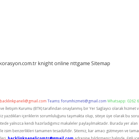
ekorasyon.com.tr
knight online
nttgame
Sitemap
backlinkpaneli@gmail.com
Teams:
forumhizmeti@gmail.com
Whatsapp: 0262 6
i ve İletişim Kurumu (BTK) tarafından onaylanmış bir Yer Sağlayıcı olarak hizmet 
zdıkları içeriklerin sorumluluğunu taşımakta olup, siteye üye olarak bu sorumlu
itede yalnızca kendi hazırladığımız makaleler paylaşılmaktadır. Burada yer alan 
le isim benzerlikleri tamamen tesadüfidir. Sitemiz, kar amacı gütmeyen ve tama
leri,
backlinkpanelicomtr@gmail.com
adresine bildirmeniz halinde, ilgili içe