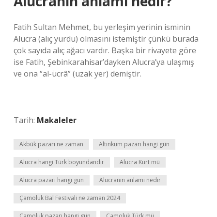
Alucranın anlamı nedir?
Fatih Sultan Mehmet, bu yerleşim yerinin isminin
Alucra (alıç yurdu) olmasını istemiştir çünkü burada
çok sayıda alıç ağacı vardır. Başka bir rivayete göre
ise Fatih, Şebinkarahisar’dayken Alucra’ya ulaşmış
ve ona “al-ücrâ” (uzak yer) demiştir.
Tarih:
Makaleler
Akbük pazarı ne zaman
Altınkum pazarı hangi gün
Alucra hangi Türk boyundandır
Alucra Kürt mü
Alucra pazarı hangi gün
Alucranın anlamı nedir
Çamoluk Bal Festivali ne zaman 2024
Çamoluk pazarı hangi gün
Çamoluk Türk mü