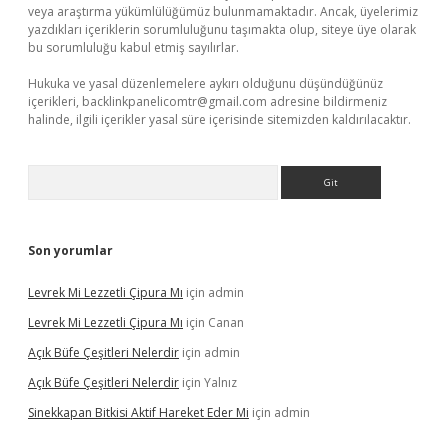
veya araştırma yükümlülüğümüz bulunmamaktadır. Ancak, üyelerimiz
yazdıkları içeriklerin sorumluluğunu taşımakta olup, siteye üye olarak
bu sorumluluğu kabul etmiş sayılırlar.
Hukuka ve yasal düzenlemelere aykırı olduğunu düşündüğünüz
içerikleri,
backlinkpanelicomtr@gmail.com
adresine bildirmeniz
halinde, ilgili içerikler yasal süre içerisinde sitemizden kaldırılacaktır.
Arama
Son yorumlar
Levrek Mi Lezzetli Çipura Mı
için
admin
Levrek Mi Lezzetli Çipura Mı
için
Canan
Açık Büfe Çeşitleri Nelerdir
için
admin
Açık Büfe Çeşitleri Nelerdir
için
Yalnız
Sinekkapan Bitkisi Aktif Hareket Eder Mi
için
admin