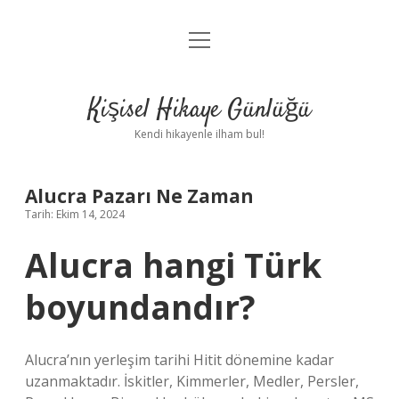
menüyü
Anasayfa
aç
Gizlilik Politikası
Kişisel Hikaye Günlüğü
Yasal Uyarı
Kendi hikayenle ilham bul!
Hakkımızda
Alucra Pazarı Ne Zaman
Tarih: Ekim 14, 2024
Alucra hangi Türk
boyundandır?
Alucra’nın yerleşim tarihi Hitit dönemine kadar
uzanmaktadır. İskitler, Kimmerler, Medler, Persler,