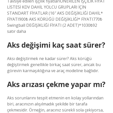
Tavsiye edilen işçilik fiyatlarıÖNERİLEN İŞÇİLİK FİYAT
LİSTESİ KDV DAHİL YOLCU GRUPLARI İÇİN
STANDART FİYATLAR (16″ AKS DEĞİŞİKLİĞİ DAHİL*
FİYATI900₺ AKS KÖRÜĞÜ DEĞİŞİKLİĞİ* FİYATI770₺
Swingball DEĞİŞİKLİĞİ FİYATI (2 ADET)*1030₺92
satır daha
Aks değişimi kaç saat sürer?
Aksı değiştirmek ne kadar sürer? Aks körüğü
değiştirmek genellikle birkaç saat sürer, ancak bu
görevin karmaşıklığına ve araç modeline bağlıdır.
Aks arızası çekme yapar mı?
Aks sorunlarını tespit etmenin en kolay yollarından
biri, aracınızın alışılmadık şekilde bir tarafa
çekmesidir. Örneğin, aracınız sürekli sola çekiyorsa,