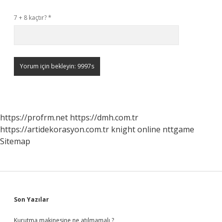
7 + 8 kaçtır?
*
https://profrm.net
https://dmh.com.tr
https://artidekorasyon.com.tr
knight online
nttgame
Sitemap
Sidebar
Son Yazılar
Kurutma makinesine ne atılmamalı ?