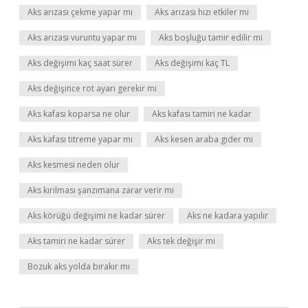
Aks arızası çekme yapar mı
Aks arızası hızı etkiler mi
Aks arızası vuruntu yapar mı
Aks boşluğu tamir edilir mi
Aks değişimi kaç saat sürer
Aks değişimi kaç TL
Aks değişince rot ayarı gerekir mi
Aks kafası koparsa ne olur
Aks kafası tamiri ne kadar
Aks kafası titreme yapar mı
Aks kesen araba gider mi
Aks kesmesi neden olur
Aks kırılması şanzımana zarar verir mi
Aks körüğü değişimi ne kadar sürer
Aks ne kadara yapılır
Aks tamiri ne kadar sürer
Aks tek değişir mi
Bozuk aks yolda bırakır mı