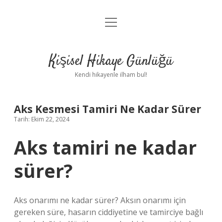
menüyü
Anasayfa
aç
Gizlilik Politikası
Kişisel Hikaye Günlüğü
Yasal Uyarı
Kendi hikayenle ilham bul!
Hakkımızda
Aks Kesmesi Tamiri Ne Kadar Sürer
Tarih: Ekim 22, 2024
Aks tamiri ne kadar
sürer?
Aks onarımı ne kadar sürer? Aksın onarımı için
gereken süre, hasarın ciddiyetine ve tamirciye bağlı