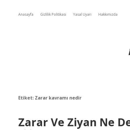
Anasayfa
Gizlilik Politikası
Yasal Uyarı
Hakkımızda
Etiket:
Zarar kavramı nedir
Zarar Ve Ziyan Ne 