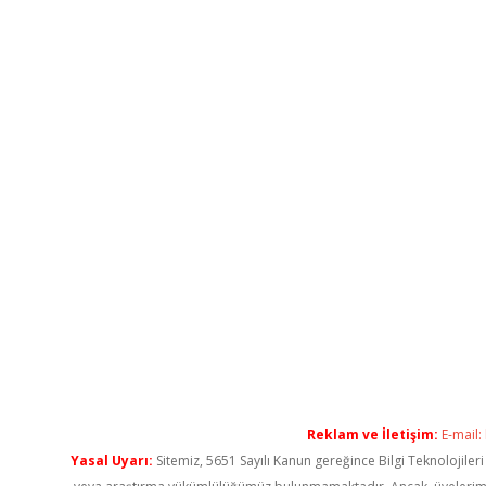
Reklam ve İletişim:
E-mail:
Yasal Uyarı:
Sitemiz, 5651 Sayılı Kanun gereğince Bilgi Teknolojiler