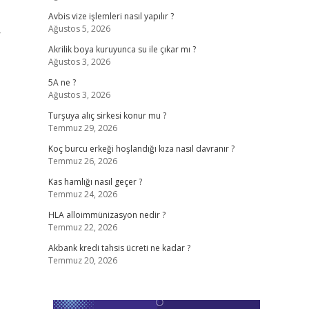
Avbis vize işlemleri nasıl yapılır ?
Ağustos 5, 2026
r
Akrilik boya kuruyunca su ile çıkar mı ?
Ağustos 3, 2026
5A ne ?
Ağustos 3, 2026
Turşuya alıç sirkesi konur mu ?
Temmuz 29, 2026
Koç burcu erkeği hoşlandığı kıza nasıl davranır ?
Temmuz 26, 2026
Kas hamlığı nasıl geçer ?
Temmuz 24, 2026
HLA alloimmünizasyon nedir ?
Temmuz 22, 2026
Akbank kredi tahsis ücreti ne kadar ?
Temmuz 20, 2026