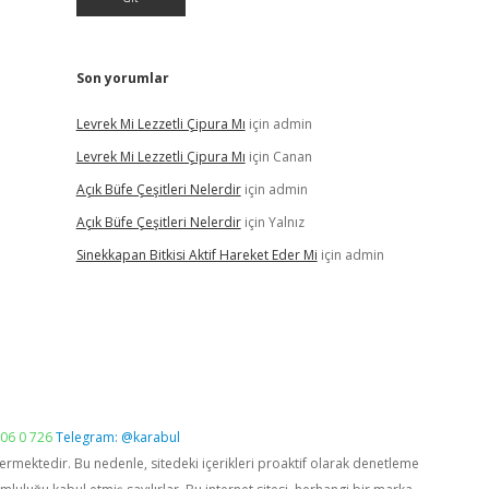
Son yorumlar
Levrek Mi Lezzetli Çipura Mı
için
admin
Levrek Mi Lezzetli Çipura Mı
için
Canan
Açık Büfe Çeşitleri Nelerdir
için
admin
Açık Büfe Çeşitleri Nelerdir
için
Yalnız
Sinekkapan Bitkisi Aktif Hareket Eder Mi
için
admin
06 0 726
Telegram: @karabul
vermektedir. Bu nedenle, sitedeki içerikleri proaktif olarak denetleme