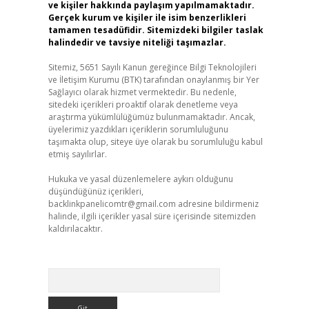
ve kişiler hakkında paylaşım yapılmamaktadır.
Gerçek kurum ve kişiler ile isim benzerlikleri
tamamen tesadüfidir. Sitemizdeki bilgiler taslak
halindedir ve tavsiye niteliği taşımazlar.
Sitemiz, 5651 Sayılı Kanun gereğince Bilgi Teknolojileri
ve İletişim Kurumu (BTK) tarafından onaylanmış bir Yer
Sağlayıcı olarak hizmet vermektedir. Bu nedenle,
sitedeki içerikleri proaktif olarak denetleme veya
araştırma yükümlülüğümüz bulunmamaktadır. Ancak,
üyelerimiz yazdıkları içeriklerin sorumluluğunu
taşımakta olup, siteye üye olarak bu sorumluluğu kabul
etmiş sayılırlar.
Hukuka ve yasal düzenlemelere aykırı olduğunu
düşündüğünüz içerikleri,
backlinkpanelicomtr@gmail.com
adresine bildirmeniz
halinde, ilgili içerikler yasal süre içerisinde sitemizden
kaldırılacaktır.
Arama