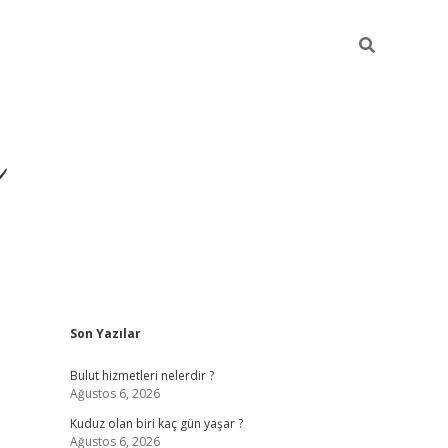
ü
Sidebar
Son Yazılar
ilbet yeni giriş
ilbet
ilb
Bulut hizmetleri nelerdir ?
Ağustos 6, 2026
Kuduz olan biri kaç gün yaşar ?
Ağustos 6, 2026