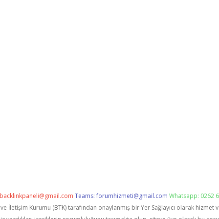
backlinkpaneli@gmail.com
Teams:
forumhizmeti@gmail.com
Whatsapp: 0262 6
i ve İletişim Kurumu (BTK) tarafından onaylanmış bir Yer Sağlayıcı olarak hizmet 