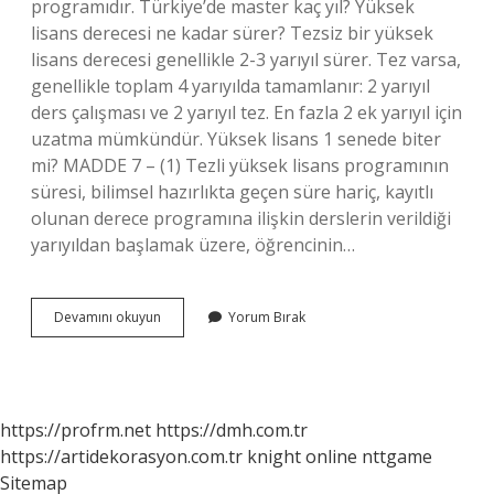
programıdır. Türkiye’de master kaç yıl? Yüksek
lisans derecesi ne kadar sürer? Tezsiz bir yüksek
lisans derecesi genellikle 2-3 yarıyıl sürer. Tez varsa,
genellikle toplam 4 yarıyılda tamamlanır: 2 yarıyıl
ders çalışması ve 2 yarıyıl tez. En fazla 2 ek yarıyıl için
uzatma mümkündür. Yüksek lisans 1 senede biter
mi? MADDE 7 – (1) Tezli yüksek lisans programının
süresi, bilimsel hazırlıkta geçen süre hariç, kayıtlı
olunan derece programına ilişkin derslerin verildiği
yarıyıldan başlamak üzere, öğrencinin…
Master
Devamını okuyun
Yorum Bırak
Yapmak
Kaç
Yıl
Sürer
https://profrm.net
https://dmh.com.tr
https://artidekorasyon.com.tr
knight online
nttgame
Sitemap