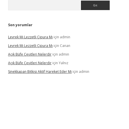
Arama
Son yorumlar
Levrek Mi Lezzetli Çipura Mı
için
admin
Levrek Mi Lezzetli Çipura Mı
için
Canan
Açık Büfe Çeşitleri Nelerdir
için
admin
Açık Büfe Çeşitleri Nelerdir
için
Yalnız
Sinekkapan Bitkisi Aktif Hareket Eder Mi
için
admin
riş
ilbet
ilbet mobil giriş
betexper