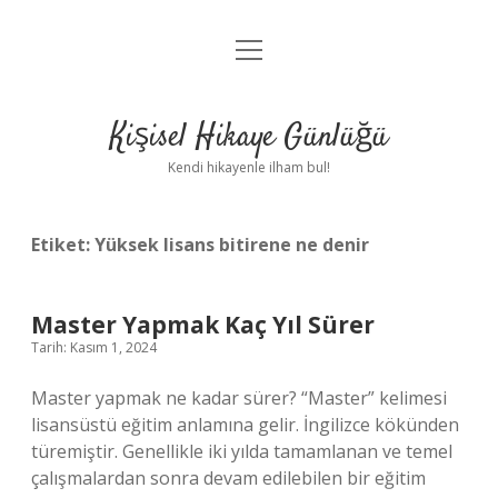
menüyü
Anasayfa
aç
Gizlilik Politikası
Kişisel Hikaye Günlüğü
Yasal Uyarı
Kendi hikayenle ilham bul!
Hakkımızda
Etiket:
Yüksek lisans bitirene ne denir
Master Yapmak Kaç Yıl Sürer
Tarih: Kasım 1, 2024
Master yapmak ne kadar sürer? “Master” kelimesi
lisansüstü eğitim anlamına gelir. İngilizce kökünden
türemiştir. Genellikle iki yılda tamamlanan ve temel
çalışmalardan sonra devam edilebilen bir eğitim