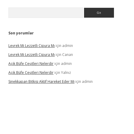
Arama
Son yorumlar
Levrek Mi Lezzetli Çipura Mı
için
admin
Levrek Mi Lezzetli Çipura Mı
için
Canan
Açık Büfe Çeşitleri Nelerdir
için
admin
Açık Büfe Çeşitleri Nelerdir
için
Yalnız
Sinekkapan Bitkisi Aktif Hareket Eder Mi
için
admin
et yeni giriş
ilbet
ilbet mobil giriş
betexper