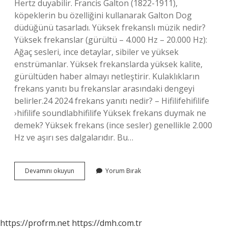
Hertz duyabilir. Francis Galton (1822-1911),
köpeklerin bu özelliğini kullanarak Galton Dog
düdüğünü tasarladı. Yüksek frekanslı müzik nedir?
Yüksek frekanslar (gürültü – 4.000 Hz – 20.000 Hz):
Ağaç sesleri, ince detaylar, sibiler ve yüksek
enstrümanlar. Yüksek frekanslarda yüksek kalite,
gürültüden haber almayı netleştirir. Kulaklıkların
frekans yanıtı bu frekanslar arasındaki dengeyi
belirler.24 2024 frekans yanıtı nedir? – Hifilifehifilife
›hifilife soundlabhifilife Yüksek frekans duymak ne
demek? Yüksek frekans (ince sesler) genellikle 2.000
Hz ve aşırı ses dalgalarıdır. Bu…
Frekans
Devamını okuyun
Yorum Bırak
Yüksek
Seslere
Ne
Denir
https://profrm.net
https://dmh.com.tr