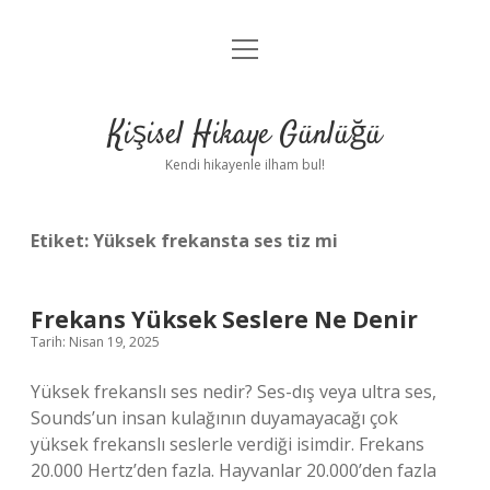
menüyü
Anasayfa
aç
Gizlilik Politikası
Kişisel Hikaye Günlüğü
Yasal Uyarı
Kendi hikayenle ilham bul!
Hakkımızda
Etiket:
Yüksek frekansta ses tiz mi
Frekans Yüksek Seslere Ne Denir
Tarih: Nisan 19, 2025
Yüksek frekanslı ses nedir? Ses-dış veya ultra ses,
Sounds’un insan kulağının duyamayacağı çok
yüksek frekanslı seslerle verdiği isimdir. Frekans
20.000 Hertz’den fazla. Hayvanlar 20.000’den fazla