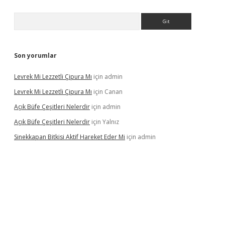
Arama
Son yorumlar
Levrek Mi Lezzetli Çipura Mı
için
admin
Levrek Mi Lezzetli Çipura Mı
için
Canan
Açık Büfe Çeşitleri Nelerdir
için
admin
Açık Büfe Çeşitleri Nelerdir
için
Yalnız
Sinekkapan Bitkisi Aktif Hareket Eder Mi
için
admin
iriş
ilbet
ilbet mobil giriş
betexper