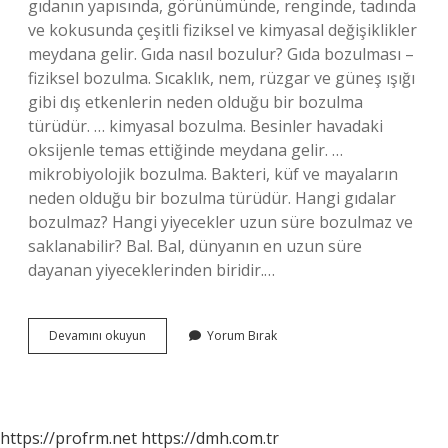
gıdanın yapısında, görünümünde, renginde, tadında
ve kokusunda çeşitli fiziksel ve kimyasal değişiklikler
meydana gelir. Gıda nasıl bozulur? Gıda bozulması –
fiziksel bozulma. Sıcaklık, nem, rüzgar ve güneş ışığı
gibi dış etkenlerin neden olduğu bir bozulma
türüdür. … kimyasal bozulma. Besinler havadaki
oksijenle temas ettiğinde meydana gelir. …
mikrobiyolojik bozulma. Bakteri, küf ve mayaların
neden olduğu bir bozulma türüdür. Hangi gıdalar
bozulmaz? Hangi yiyecekler uzun süre bozulmaz ve
saklanabilir? Bal. Bal, dünyanın en uzun süre
dayanan yiyeceklerinden biridir.…
Gıda
Devamını okuyun
Yorum Bırak
Bozulmaları
Nelerdir
https://profrm.net
https://dmh.com.tr