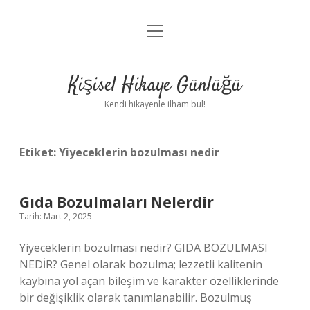
menüyü
Anasayfa
aç
Gizlilik Politikası
Kişisel Hikaye Günlüğü
Yasal Uyarı
Kendi hikayenle ilham bul!
Hakkımızda
Etiket:
Yiyeceklerin bozulması nedir
Gıda Bozulmaları Nelerdir
Tarih: Mart 2, 2025
Yiyeceklerin bozulması nedir? GIDA BOZULMASI
NEDİR? Genel olarak bozulma; lezzetli kalitenin
kaybına yol açan bileşim ve karakter özelliklerinde
bir değişiklik olarak tanımlanabilir. Bozulmuş