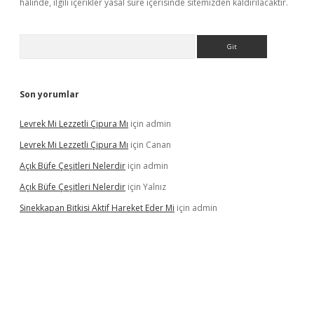
halinde, ilgili içerikler yasal süre içerisinde sitemizden kaldırılacaktır.
Arama
Son yorumlar
Levrek Mi Lezzetli Çipura Mı
için
admin
Levrek Mi Lezzetli Çipura Mı
için
Canan
Açık Büfe Çeşitleri Nelerdir
için
admin
Açık Büfe Çeşitleri Nelerdir
için
Yalnız
Sinekkapan Bitkisi Aktif Hareket Eder Mi
için
admin