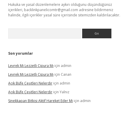
Hukuka ve yasal düzenlemelere aykırı olduğunu düşündüğünüz
içerikleri,
backlinkpanelicomtr@gmail.com
adresine bildirmeniz
halinde, ilgili içerikler yasal süre içerisinde sitemizden kaldırılacaktır.
Arama
Son yorumlar
Levrek Mi Lezzetli Çipura Mı
için
admin
Levrek Mi Lezzetli Çipura Mı
için
Canan
Açık Büfe Çeşitleri Nelerdir
için
admin
Açık Büfe Çeşitleri Nelerdir
için
Yalnız
Sinekkapan Bitkisi Aktif Hareket Eder Mi
için
admin