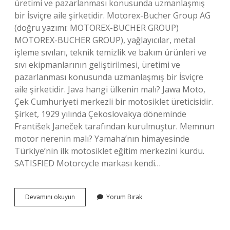
üretimi ve pazarlanması konusunda uzmanlaşmış
bir İsviçre aile şirketidir. Motorex-Bucher Group AG
(doğru yazımı: MOTOREX-BUCHER GROUP)
MOTOREX-BUCHER GROUP), yağlayıcılar, metal
işleme sıvıları, teknik temizlik ve bakım ürünleri ve
sıvı ekipmanlarının geliştirilmesi, üretimi ve
pazarlanması konusunda uzmanlaşmış bir İsviçre
aile şirketidir. Java hangi ülkenin malı? Jawa Moto,
Çek Cumhuriyeti merkezli bir motosiklet üreticisidir.
Şirket, 1929 yılında Çekoslovakya döneminde
František Janeček tarafından kurulmuştur. Memnun
motor nerenin malı? Yamaha’nın himayesinde
Türkiye’nin ilk motosiklet eğitim merkezini kurdu.
SATISFIED Motorcycle markası kendi…
Motorex
Devamını okuyun
Yorum Bırak
Hangi
Ülkenin