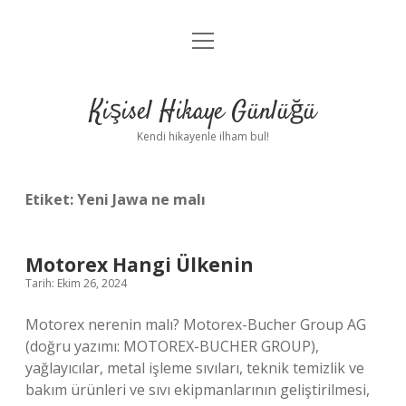
menüyü
Anasayfa
aç
Gizlilik Politikası
Kişisel Hikaye Günlüğü
Yasal Uyarı
Kendi hikayenle ilham bul!
Hakkımızda
Etiket:
Yeni Jawa ne malı
Motorex Hangi Ülkenin
Tarih: Ekim 26, 2024
Motorex nerenin malı? Motorex-Bucher Group AG
(doğru yazımı: MOTOREX-BUCHER GROUP),
yağlayıcılar, metal işleme sıvıları, teknik temizlik ve
bakım ürünleri ve sıvı ekipmanlarının geliştirilmesi,