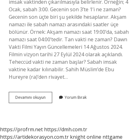
imsak vaktinden çıkarılmasıyla belirlenir. Örneğin; 4
Ocak, sabah 3:00. Gecenin son 3’te 1’i ne zaman?
Gecenin son üçte biri şu şekilde hesaplanır. Akşam
namazı ile sabah namazı arasındaki saatler üçe
bölünür. Örnek: Akşam namazı saat 19:00’da, sabah
namazı saat 04:00’tedir. Tan vakti ne zaman? Dawn
Vakti Filmi Yayın Güncellemeleri 14 Ağustos 2024.
Filmin vizyon tarihi 27 Eylül 2024 olarak açıklandı.
Teheccüd vakti ne zaman başlar? Sabah imsak
vaktine kadar kılınabilir. Sahih Müslim’de Ebu
Hureyre (ra)’den rivayet…
Sefer
Devamını okuyun
Yorum Bırak
Vakti
Ne
Zaman
https://profrm.net
https://dmh.com.tr
https://artidekorasyon.com.tr
knight online
nttgame