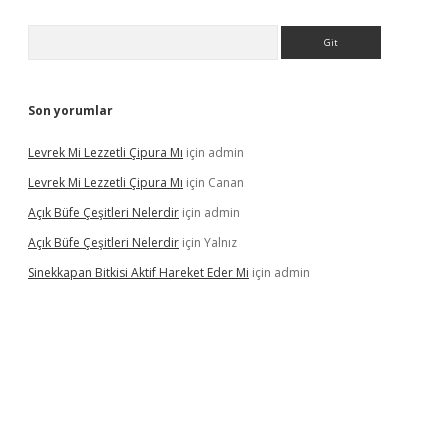
Arama
Son yorumlar
Levrek Mi Lezzetli Çipura Mı
için
admin
Levrek Mi Lezzetli Çipura Mı
için
Canan
Açık Büfe Çeşitleri Nelerdir
için
admin
Açık Büfe Çeşitleri Nelerdir
için
Yalnız
Sinekkapan Bitkisi Aktif Hareket Eder Mi
için
admin
riş
ilbet
ilbet mobil giriş
betexper