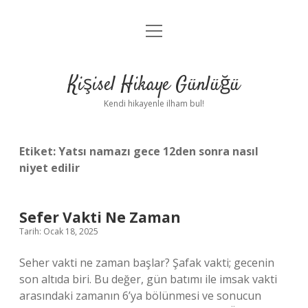
menüyü
Anasayfa
aç
Gizlilik Politikası
Kişisel Hikaye Günlüğü
Yasal Uyarı
Kendi hikayenle ilham bul!
Hakkımızda
Etiket:
Yatsı namazı gece 12den sonra nasıl
niyet edilir
Sefer Vakti Ne Zaman
Tarih: Ocak 18, 2025
Seher vakti ne zaman başlar? Şafak vakti; gecenin
son altıda biri. Bu değer, gün batımı ile imsak vakti
arasındaki zamanın 6’ya bölünmesi ve sonucun