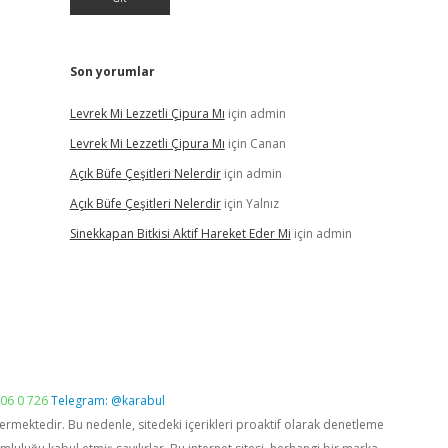
Son yorumlar
Levrek Mi Lezzetli Çipura Mı
için
admin
Levrek Mi Lezzetli Çipura Mı
için
Canan
Açık Büfe Çeşitleri Nelerdir
için
admin
Açık Büfe Çeşitleri Nelerdir
için
Yalnız
Sinekkapan Bitkisi Aktif Hareket Eder Mi
için
admin
06 0 726
Telegram: @karabul
vermektedir. Bu nedenle, sitedeki içerikleri proaktif olarak denetleme