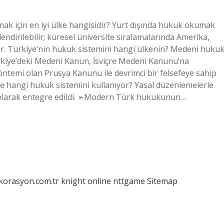
ak için en iyi ülke hangisidir? Yurt dışında hukuk okumak
rlendirilebilir; küresel üniversite sıralamalarında Amerika,
dır. Türkiye’nin hukuk sistemini hangi ülkenin? Medeni hukuk
rkiye’deki Medeni Kanun, İsviçre Medeni Kanunu’na
yöntemi olan Prusya Kanunu ile devrimci bir felsefeye sahip
ye hangi hukuk sistemini kullanıyor? Yasal düzenlemelerle
 olarak entegre edildi. ➢Modern Türk hukukunun…
ekorasyon.com.tr
knight online
nttgame
Sitemap