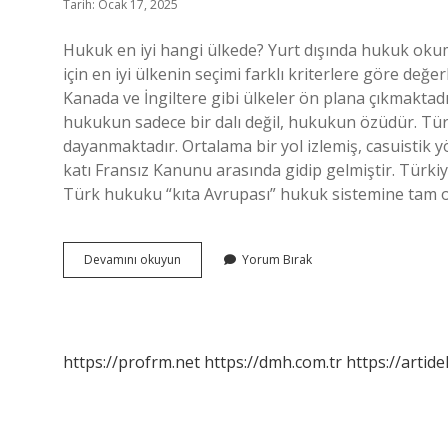
Tarih: Ocak 17, 2025
Hukuk en iyi hangi ülkede? Yurt dışında hukuk okum
için en iyi ülkenin seçimi farklı kriterlere göre değe
Kanada ve İngiltere gibi ülkeler ön plana çıkmakta
hukukun sadece bir dalı değil, hukukun özüdür. Tü
dayanmaktadır. Ortalama bir yol izlemiş, casuistik 
katı Fransız Kanunu arasında gidip gelmiştir. Türki
Türk hukuku “kıta Avrupası” hukuk sistemine tam
En
Devamını okuyun
Yorum Bırak
Iyi
Hukuk
Sistemi
Hangi
Ülkede
https://profrm.net
https://dmh.com.tr
https://artid