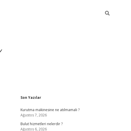
ü
Sidebar
Son Yazılar
ilbet yeni giriş
ilbet
ilb
Kurutma makinesine ne atılmamalı ?
Ağustos 7, 2026
Bulut hizmetleri nelerdir ?
Ağustos 6, 2026