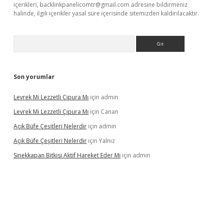
içerikleri,
backlinkpanelicomtr@gmail.com
adresine bildirmeniz
halinde, ilgili içerikler yasal süre içerisinde sitemizden kaldırılacaktır.
Arama
Son yorumlar
Levrek Mi Lezzetli Çipura Mı
için
admin
Levrek Mi Lezzetli Çipura Mı
için
Canan
Açık Büfe Çeşitleri Nelerdir
için
admin
Açık Büfe Çeşitleri Nelerdir
için
Yalnız
Sinekkapan Bitkisi Aktif Hareket Eder Mi
için
admin