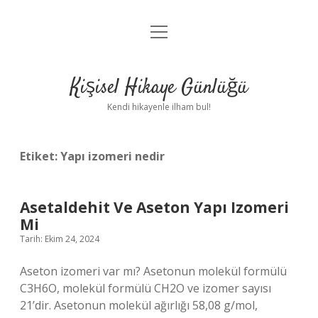
menüyü
Anasayfa
aç
Gizlilik Politikası
Kişisel Hikaye Günlüğü
Yasal Uyarı
Kendi hikayenle ilham bul!
Hakkımızda
Etiket:
Yapı izomeri nedir
Asetaldehit Ve Aseton Yapı Izomeri
Mi
Tarih: Ekim 24, 2024
Aseton izomeri var mı? Asetonun molekül formülü
C3H6O, molekül formülü CH2O ve izomer sayısı
21’dir. Asetonun molekül ağırlığı 58,08 g/mol,