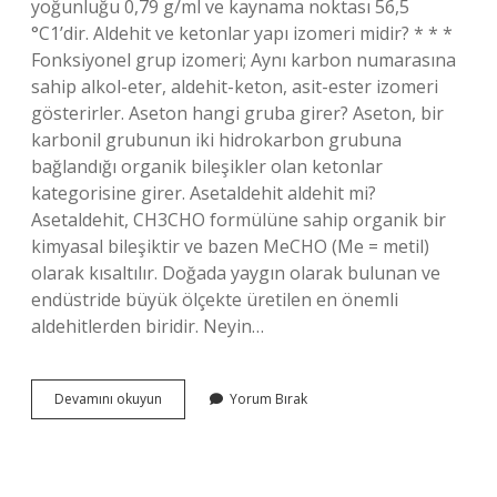
yoğunluğu 0,79 g/ml ve kaynama noktası 56,5
°C1’dir. Aldehit ve ketonlar yapı izomeri midir? * * *
Fonksiyonel grup izomeri; Aynı karbon numarasına
sahip alkol-eter, aldehit-keton, asit-ester izomeri
gösterirler. Aseton hangi gruba girer? Aseton, bir
karbonil grubunun iki hidrokarbon grubuna
bağlandığı organik bileşikler olan ketonlar
kategorisine girer. Asetaldehit aldehit mi?
Asetaldehit, CH3CHO formülüne sahip organik bir
kimyasal bileşiktir ve bazen MeCHO (Me = metil)
olarak kısaltılır. Doğada yaygın olarak bulunan ve
endüstride büyük ölçekte üretilen en önemli
aldehitlerden biridir. Neyin…
Asetaldehit
Devamını okuyun
Yorum Bırak
Ve
Aseton
Yapı
Izomeri