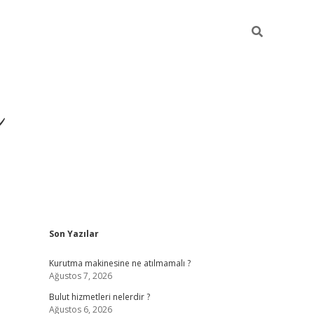
ü
Sidebar
Son Yazılar
ilbet yeni giriş
ilbet
il
Kurutma makinesine ne atılmamalı ?
Ağustos 7, 2026
Bulut hizmetleri nelerdir ?
Ağustos 6, 2026