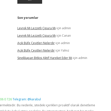
Son yorumlar
Levrek Mi Lezzetli Çipura Mı
için
admin
Levrek Mi Lezzetli Çipura Mı
için
Canan
Açık Büfe Çeşitleri Nelerdir
için
admin
Açık Büfe Çeşitleri Nelerdir
için
Yalnız
Sinekkapan Bitkisi Aktif Hareket Eder Mi
için
admin
06 0 726
Telegram: @karabul
vermektedir. Bu nedenle, sitedeki içerikleri proaktif olarak denetleme