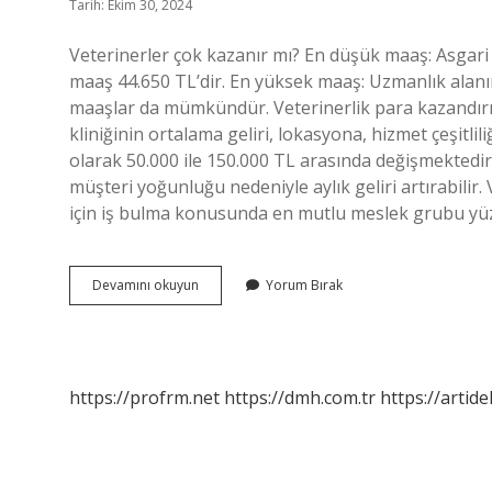
Tarih: Ekim 30, 2024
Veterinerler çok kazanır mı? En düşük maaş: Asgari 
maaş 44.650 TL’dir. En yüksek maaş: Uzmanlık alanı
maaşlar da mümkündür. Veterinerlik para kazandırır 
kliniğinin ortalama geliri, lokasyona, hizmet çeşitli
olarak 50.000 ile 150.000 TL arasında değişmektedir
müşteri yoğunluğu nedeniyle aylık geliri artırabilir.
için iş bulma konusunda en mutlu meslek grubu yüzd
Veterinerlikte
Devamını okuyun
Yorum Bırak
Para
Var
Mı
https://profrm.net
https://dmh.com.tr
https://artid