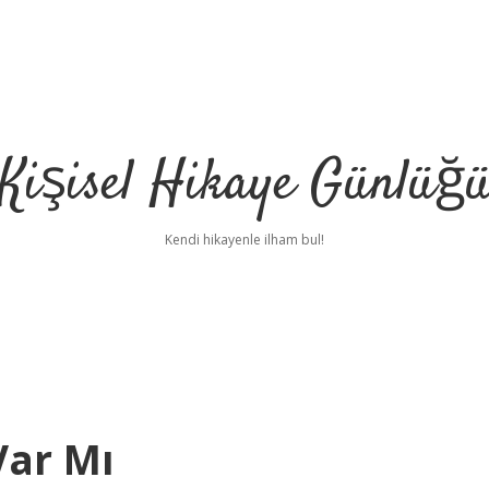
Kişisel Hikaye Günlüğ
Kendi hikayenle ilham bul!
Var Mı