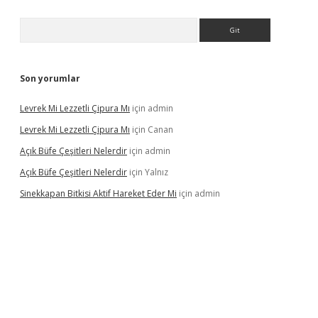
Arama
Son yorumlar
Levrek Mi Lezzetli Çipura Mı
için
admin
Levrek Mi Lezzetli Çipura Mı
için
Canan
Açık Büfe Çeşitleri Nelerdir
için
admin
Açık Büfe Çeşitleri Nelerdir
için
Yalnız
Sinekkapan Bitkisi Aktif Hareket Eder Mi
için
admin
riş
ilbet
ilbet mobil giriş
betexper