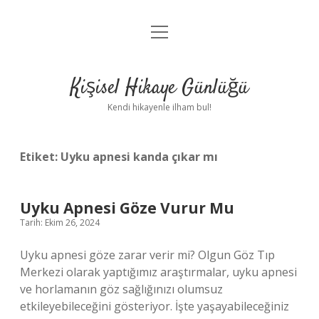
menüyü
Anasayfa
aç
Gizlilik Politikası
Kişisel Hikaye Günlüğü
Yasal Uyarı
Kendi hikayenle ilham bul!
Hakkımızda
Etiket:
Uyku apnesi kanda çıkar mı
Uyku Apnesi Göze Vurur Mu
Tarih: Ekim 26, 2024
Uyku apnesi göze zarar verir mi? Olgun Göz Tıp
Merkezi olarak yaptığımız araştırmalar, uyku apnesi
ve horlamanın göz sağlığınızı olumsuz
etkileyebileceğini gösteriyor. İşte yaşayabileceğiniz