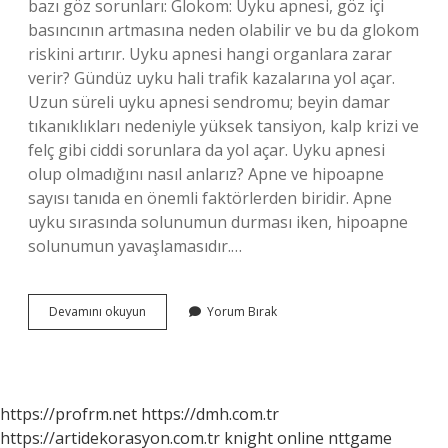
bazı göz sorunları: Glokom: Uyku apnesi, göz içi
basıncının artmasına neden olabilir ve bu da glokom
riskini artırır. Uyku apnesi hangi organlara zarar
verir? Gündüz uyku hali trafik kazalarına yol açar.
Uzun süreli uyku apnesi sendromu; beyin damar
tıkanıklıkları nedeniyle yüksek tansiyon, kalp krizi ve
felç gibi ciddi sorunlara da yol açar. Uyku apnesi
olup olmadığını nasıl anlarız? Apne ve hipoapne
sayısı tanıda en önemli faktörlerden biridir. Apne
uyku sırasında solunumun durması iken, hipoapne
solunumun yavaşlamasıdır.…
Uyku
Devamını okuyun
Yorum Bırak
Apnesi
Göze
Vurur
Mu
https://profrm.net
https://dmh.com.tr
https://artidekorasyon.com.tr
knight online
nttgame