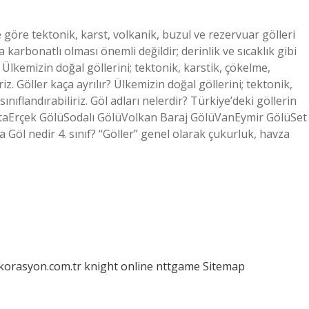
e göre tektonik, karst, volkanik, buzul ve rezervuar gölleri
eya karbonatlı olması önemli değildir; derinlik ve sıcaklık gibi
r Ülkemizin doğal göllerini; tektonik, karstik, çökelme,
riz. Göller kaça ayrılır? Ülkemizin doğal göllerini; tektonik,
sınıflandırabiliriz. Göl adları nelerdir? Türkiye’deki göllerin
artaErçek GölüSodalı GölüVolkan Baraj GölüVanEymir GölüSet
öl nedir 4. sınıf? “Göller” genel olarak çukurluk, havza
ekorasyon.com.tr
knight online
nttgame
Sitemap