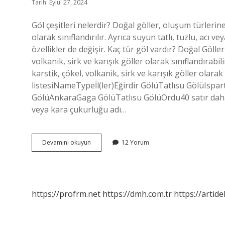
Tarih: Eylül 27, 2024
Göl çeşitleri nelerdir? Doğal göller, oluşum türlerin
olarak sınıflandırılır. Ayrıca suyun tatlı, tuzlu, acı v
özellikler de değişir. Kaç tür göl vardır? Doğal Gölle
volkanik, sirk ve karışık göller olarak sınıflandırabili
karstik, çökel, volkanik, sirk ve karışık göller olarak 
listesiNameTypeİl(ler)Eğirdir GölüTatlısu GölüIsp
GölüAnkaraGaga GölüTatlısu GölüOrdu40 satır daha G
veya kara çukurluğu adı…
Göl
Devamını okuyun
12 Yorum
Türleri
Nelerdir
https://profrm.net
https://dmh.com.tr
https://artid