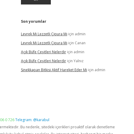
Son yorumlar
Levrek Mi Lezzetli Çipura Mı
için
admin
Levrek Mi Lezzetli Çipura Mı
için
Canan
Açık Büfe Çeşitleri Nelerdir
için
admin
Açık Büfe Çeşitleri Nelerdir
için
Yalnız
Sinekkapan Bitkisi Aktif Hareket Eder Mi
için
admin
06 0 726
Telegram: @karabul
vermektedir. Bu nedenle, sitedeki içerikleri proaktif olarak denetleme