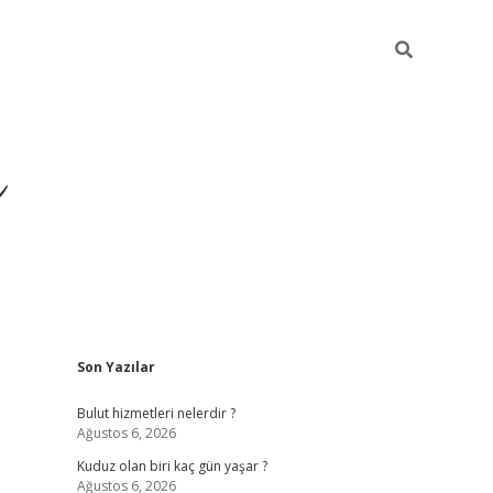
ü
Sidebar
Son Yazılar
ilbet yeni giriş
ilbet
i
Bulut hizmetleri nelerdir ?
Ağustos 6, 2026
Kuduz olan biri kaç gün yaşar ?
Ağustos 6, 2026