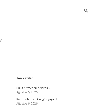
ü
Sidebar
Son Yazılar
ilbet yeni giriş
ilbet
ilb
Bulut hizmetleri nelerdir ?
Ağustos 6, 2026
Kuduz olan biri kaç gün yaşar ?
Ağustos 6, 2026