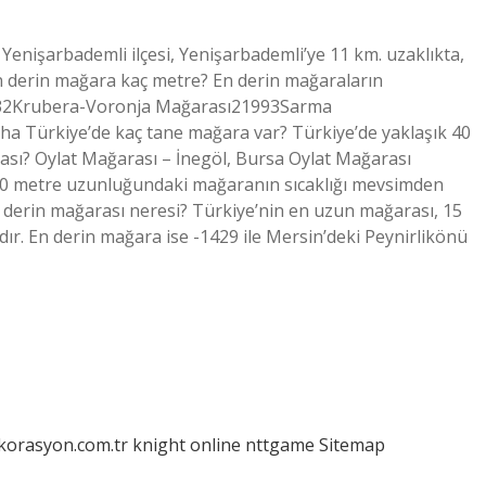
Yenişarbademli ilçesi, Yenişarbademli’ye 11 km. uzaklıkta,
n derin mağara kaç metre? En derin mağaraların
232Krubera-Voronja Mağarası21993Sarma
 Türkiye’de kaç tane mağara var? Türkiye’de yaklaşık 40
ası? Oylat Mağarası – İnegöl, Bursa Oylat Mağarası
 750 metre uzunluğundaki mağaranın sıcaklığı mevsimden
n derin mağarası neresi? Türkiye’nin en uzun mağarası, 15
ır. En derin mağara ise -1429 ile Mersin’deki Peynirlikönü
ekorasyon.com.tr
knight online
nttgame
Sitemap