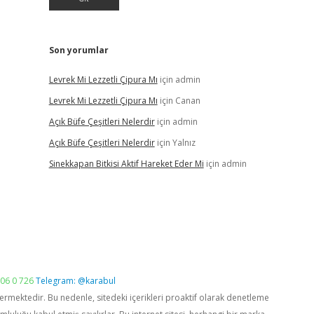
Son yorumlar
Levrek Mi Lezzetli Çipura Mı
için
admin
Levrek Mi Lezzetli Çipura Mı
için
Canan
Açık Büfe Çeşitleri Nelerdir
için
admin
Açık Büfe Çeşitleri Nelerdir
için
Yalnız
Sinekkapan Bitkisi Aktif Hareket Eder Mi
için
admin
06 0 726
Telegram: @karabul
vermektedir. Bu nedenle, sitedeki içerikleri proaktif olarak denetleme