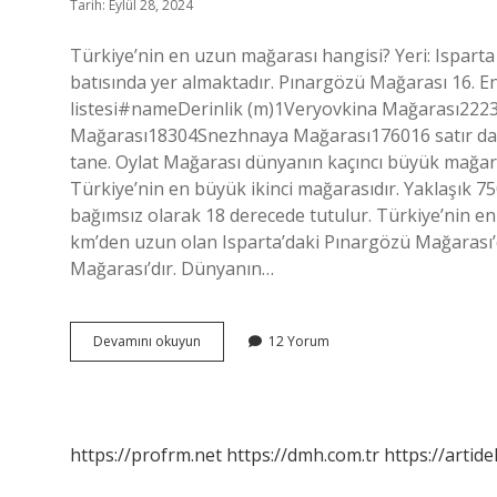
Tarih: Eylül 28, 2024
Türkiye’nin en uzun mağarası hangisi? Yeri: Isparta 
batısında yer almaktadır. Pınargözü Mağarası 16. E
listesi#nameDerinlik (m)1Veryovkina Mağarası22
Mağarası18304Snezhnaya Mağarası176016 satır daha
tane. Oylat Mağarası dünyanın kaçıncı büyük mağar
Türkiye’nin en büyük ikinci mağarasıdır. Yaklaşık
bağımsız olarak 18 derecede tutulur. Türkiye’nin e
km’den uzun olan Isparta’daki Pınargözü Mağarası’d
Mağarası’dır. Dünyanın…
Türkiyenin
Devamını okuyun
12 Yorum
En
Derin
Mağarası
Hangisi
https://profrm.net
https://dmh.com.tr
https://artid