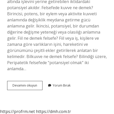
altında işlevini yerine getirebilen iktidardaki
potansiyel akıldır. Felsefede kuvve ne demek?
Birincisi, potens, bir eylem veya aktivite kuvveti
anlamında değişiklik meydana getirme gücü
anlamına gelir. İkincisi, potansiyel, bir durumdan
diğerine değişme yeteneği veya olasılığı anlamına
gelir. Fiil ne demek felsefe? Fiil veya iş, kişilere ve
zamana göre varlıkların işini, hareketini ve
görünümünü çeşitli ekler getirilerek anlatan bir
kelimedir. Bilkuvve ne demek felsefe? Bilindiği üzere,
Peripatetik felsefede “potansiyel olmak” iki
anlamda…
Felsefede
Devamını okuyun
Yorum Bırak
Bilkuvve
Ne
Demek
https://profrm.net
https://dmh.com.tr