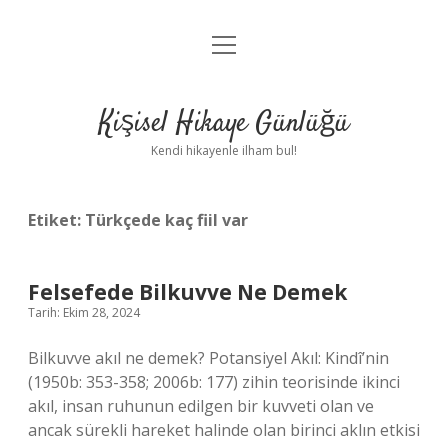
menüyü
Anasayfa
aç
Gizlilik Politikası
Kişisel Hikaye Günlüğü
Yasal Uyarı
Kendi hikayenle ilham bul!
Hakkımızda
Etiket:
Türkçede kaç fiil var
Felsefede Bilkuvve Ne Demek
Tarih: Ekim 28, 2024
Bilkuvve akıl ne demek? Potansiyel Akıl: Kindî’nin
(1950b: 353-358; 2006b: 177) zihin teorisinde ikinci
akıl, insan ruhunun edilgen bir kuvveti olan ve
ancak sürekli hareket halinde olan birinci aklın etkisi