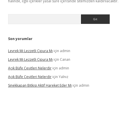
halinde, ilgili içerikler yasal süre içerisinde sitemizden kaldırılacaktır.
Arama
Son yorumlar
Levrek Mi Lezzetli Çipura Mı
için
admin
Levrek Mi Lezzetli Çipura Mı
için
Canan
Açık Büfe Çeşitleri Nelerdir
için
admin
Açık Büfe Çeşitleri Nelerdir
için
Yalnız
Sinekkapan Bitkisi Aktif Hareket Eder Mi
için
admin