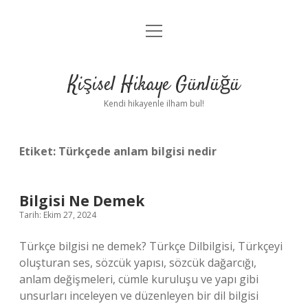
menüyü
Anasayfa
aç
Gizlilik Politikası
Kişisel Hikaye Günlüğü
Yasal Uyarı
Kendi hikayenle ilham bul!
Hakkımızda
Etiket:
Türkçede anlam bilgisi nedir
Bilgisi Ne Demek
Tarih: Ekim 27, 2024
Türkçe bilgisi ne demek? Türkçe Dilbilgisi, Türkçeyi
oluşturan ses, sözcük yapısı, sözcük dağarcığı,
anlam değişmeleri, cümle kuruluşu ve yapı gibi
unsurları inceleyen ve düzenleyen bir dil bilgisi