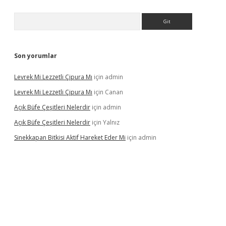
Arama
Son yorumlar
Levrek Mi Lezzetli Çipura Mı
için
admin
Levrek Mi Lezzetli Çipura Mı
için
Canan
Açık Büfe Çeşitleri Nelerdir
için
admin
Açık Büfe Çeşitleri Nelerdir
için
Yalnız
Sinekkapan Bitkisi Aktif Hareket Eder Mi
için
admin
riş
ilbet
ilbet mobil giriş
betexper