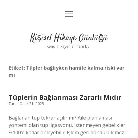
menüyü
Anasayfa
aç
Gizlilik Politikası
Kişisel Hikaye Günlüğü
Yasal Uyarı
Kendi hikayenle ilham bul!
Hakkımızda
Etiket:
Tüpler bağlıyken hamile kalma riski var
mı
Tüplerin Bağlanması Zararlı Mıdır
Tarih: Ocak 21, 2025
Bağlanan tüp tekrar açılır mı? Aile planlaması
yöntemi olan tüp ligasyonu, istenmeyen gebelikleri
%100’e kadar önleyebilir. İşlem geri döndürülemez