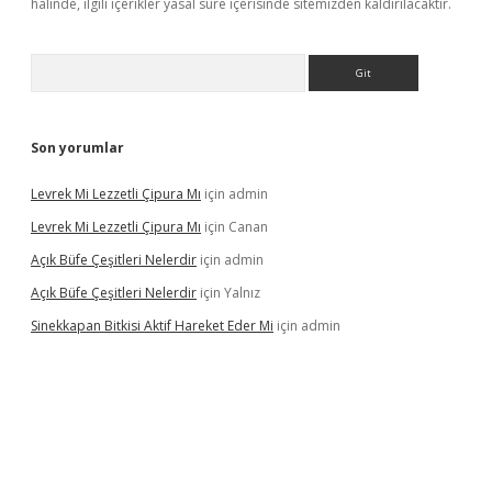
halinde, ilgili içerikler yasal süre içerisinde sitemizden kaldırılacaktır.
Arama
Son yorumlar
Levrek Mi Lezzetli Çipura Mı
için
admin
Levrek Mi Lezzetli Çipura Mı
için
Canan
Açık Büfe Çeşitleri Nelerdir
için
admin
Açık Büfe Çeşitleri Nelerdir
için
Yalnız
Sinekkapan Bitkisi Aktif Hareket Eder Mi
için
admin