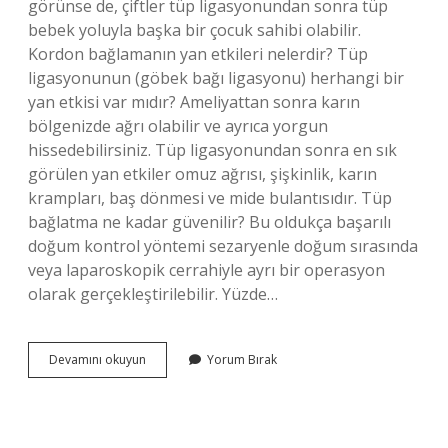
görünse de, çiftler tüp ligasyonundan sonra tüp
bebek yoluyla başka bir çocuk sahibi olabilir.
Kordon bağlamanın yan etkileri nelerdir? Tüp
ligasyonunun (göbek bağı ligasyonu) herhangi bir
yan etkisi var mıdır? Ameliyattan sonra karın
bölgenizde ağrı olabilir ve ayrıca yorgun
hissedebilirsiniz. Tüp ligasyonundan sonra en sık
görülen yan etkiler omuz ağrısı, şişkinlik, karın
krampları, baş dönmesi ve mide bulantısıdır. Tüp
bağlatma ne kadar güvenilir? Bu oldukça başarılı
doğum kontrol yöntemi sezaryenle doğum sırasında
veya laparoskopik cerrahiyle ayrı bir operasyon
olarak gerçekleştirilebilir. Yüzde…
Tüplerin
Devamını okuyun
Yorum Bırak
Bağlanması
Zararlı
Mıdır