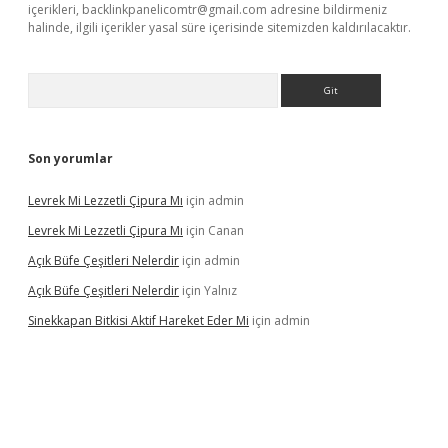
içerikleri,
backlinkpanelicomtr@gmail.com
adresine bildirmeniz
halinde, ilgili içerikler yasal süre içerisinde sitemizden kaldırılacaktır.
Arama
Son yorumlar
Levrek Mi Lezzetli Çipura Mı
için
admin
Levrek Mi Lezzetli Çipura Mı
için
Canan
Açık Büfe Çeşitleri Nelerdir
için
admin
Açık Büfe Çeşitleri Nelerdir
için
Yalnız
Sinekkapan Bitkisi Aktif Hareket Eder Mi
için
admin