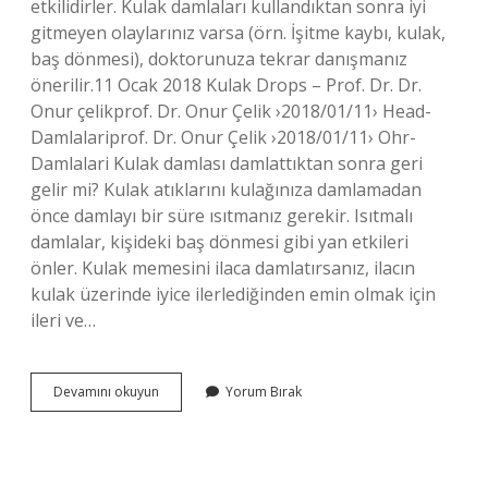
etkilidirler. Kulak damlaları kullandıktan sonra iyi
gitmeyen olaylarınız varsa (örn. İşitme kaybı, kulak,
baş dönmesi), doktorunuza tekrar danışmanız
önerilir.11 Ocak 2018 Kulak Drops – Prof. Dr. Dr.
Onur çelikprof. Dr. Onur Çelik ›2018/01/11› Head-
Damlalariprof. Dr. Onur Çelik ›2018/01/11› Ohr-
Damlalari Kulak damlası damlattıktan sonra geri
gelir mi? Kulak atıklarını kulağınıza damlamadan
önce damlayı bir süre ısıtmanız gerekir. Isıtmalı
damlalar, kişideki baş dönmesi gibi yan etkileri
önler. Kulak memesini ilaca damlatırsanız, ilacın
kulak üzerinde iyice ilerlediğinden emin olmak için
ileri ve…
Kulağa
Devamını okuyun
Yorum Bırak
Damlatılan
Damla
Nereye
Gider