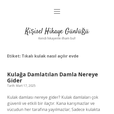
menüyü
Anasayfa
aç
Gizlilik Politikası
Kişisel Hikaye Günlüğü
Yasal Uyarı
Kendi hikayenle ilham bul!
Hakkımızda
Etiket:
Tıkalı kulak nasıl açılır evde
Kulağa Damlatılan Damla Nereye
Gider
Tarih: Mart 17, 2025
Kulak damlası nereye gider? Kulak damlaları çok
güvenli ve etkili bir ilaçtır. Kana karışmazlar ve
vücudun her tarafına yayılmazlar; Sadece kulakta