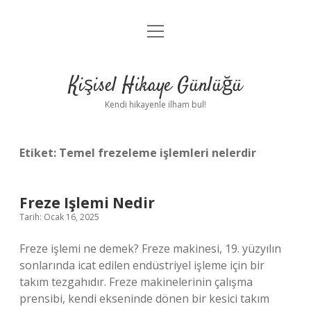
menüyü
Anasayfa
aç
Gizlilik Politikası
Kişisel Hikaye Günlüğü
Yasal Uyarı
Kendi hikayenle ilham bul!
Hakkımızda
Etiket:
Temel frezeleme işlemleri nelerdir
Freze Işlemi Nedir
Tarih: Ocak 16, 2025
Freze işlemi ne demek? Freze makinesi, 19. yüzyılın
sonlarında icat edilen endüstriyel işleme için bir
takım tezgahıdır. Freze makinelerinin çalışma
prensibi, kendi ekseninde dönen bir kesici takım