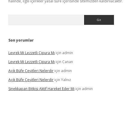
halinde, ilgili içerikler yasal süre içerisinde sitemizden kaldırılacaktır.
Arama
Son yorumlar
Levrek Mi Lezzetli Çipura Mı
için
admin
Levrek Mi Lezzetli Çipura Mı
için
Canan
Açık Büfe Çeşitleri Nelerdir
için
admin
Açık Büfe Çeşitleri Nelerdir
için
Yalnız
Sinekkapan Bitkisi Aktif Hareket Eder Mi
için
admin