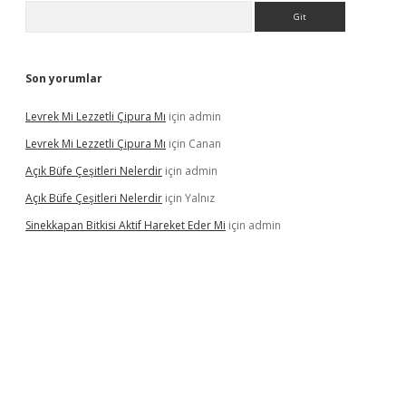
Arama
Son yorumlar
Levrek Mi Lezzetli Çipura Mı
için
admin
Levrek Mi Lezzetli Çipura Mı
için
Canan
Açık Büfe Çeşitleri Nelerdir
için
admin
Açık Büfe Çeşitleri Nelerdir
için
Yalnız
Sinekkapan Bitkisi Aktif Hareket Eder Mi
için
admin
riş
ilbet
ilbet mobil giriş
betexper