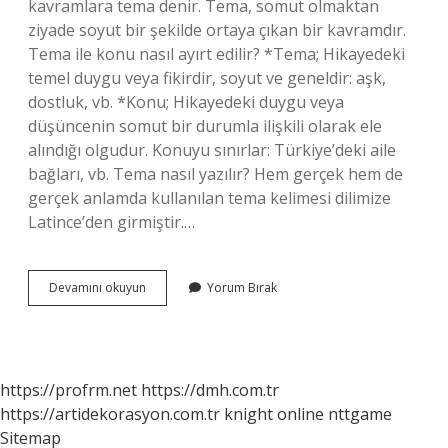
kavramlara tema denir. Tema, somut olmaktan
ziyade soyut bir şekilde ortaya çıkan bir kavramdır.
Tema ile konu nasıl ayırt edilir? *Tema; Hikayedeki
temel duygu veya fikirdir, soyut ve geneldir: aşk,
dostluk, vb. *Konu; Hikayedeki duygu veya
düşüncenin somut bir durumla ilişkili olarak ele
alındığı olgudur. Konuyu sınırlar: Türkiye’deki aile
bağları, vb. Tema nasıl yazılır? Hem gerçek hem de
gerçek anlamda kullanılan tema kelimesi dilimize
Latince’den girmiştir.…
Tema
Devamını okuyun
Yorum Bırak
Nasıl
Bir
Şeydir
https://profrm.net
https://dmh.com.tr
https://artidekorasyon.com.tr
knight online
nttgame
Sitemap