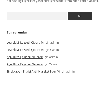
halinde, ilgili içerikler yasal süre içerisinde sitemizden kaldırılacaktır.
Arama
Son yorumlar
Levrek Mi Lezzetli Çipura Mı
için
admin
Levrek Mi Lezzetli Çipura Mı
için
Canan
Açık Büfe Çeşitleri Nelerdir
için
admin
Açık Büfe Çeşitleri Nelerdir
için
Yalnız
Sinekkapan Bitkisi Aktif Hareket Eder Mi
için
admin