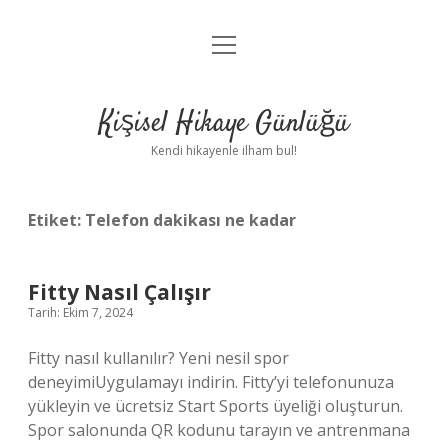
menüyü
Anasayfa
aç
Gizlilik Politikası
Kişisel Hikaye Günlüğü
Yasal Uyarı
Kendi hikayenle ilham bul!
Hakkımızda
Etiket:
Telefon dakikası ne kadar
Fitty Nasıl Çalışır
Tarih: Ekim 7, 2024
Fitty nasıl kullanılır? Yeni nesil spor
deneyimiUygulamayı indirin. Fitty’yi telefonunuza
yükleyin ve ücretsiz Start Sports üyeliği oluşturun.
Spor salonunda QR kodunu tarayın ve antrenmana