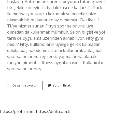
başlayın. Antrenman süreniz boyunca tutarı güvenli
bir şekilde ödeyin. Fitty dakikası ne kadar? Fit Park
ile motivasyonunuzu korumak ve hedeflerinize
ulaşmak hiç bu kadar kolay olmamıştı. Dakikası 1
TL’ye hizmet sunan Fitty’s spor salonunu üye
olmadan da kullanmak mümkün. Salon bilgisi ve yol
tarifi de uygulama üzerinden alınabiliyor. Fitty gym
nedir? Fitty, kullanıcıların üyeliğe gerek kalmadan
dakika başına ödeme sistemi kullanarak anlaşmalı
spor salonlarında egzersiz yapmalarına olanak
tanıyan bir mobil fitness uygulamasıdır. Kullanıcılar
spor salonlarını iş…
Fitty
Devamını okuyun
Yorum Bırak
Nasıl
Çalışır
https://profrm.net
https://dmh.com.tr