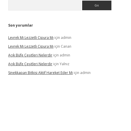
Arama
Son yorumlar
Levrek Mi Lezzetli Çipura Mı
için
admin
Levrek Mi Lezzetli Çipura Mı
için
Canan
Açık Büfe Çeşitleri Nelerdir
için
admin
Açık Büfe Çeşitleri Nelerdir
için
Yalnız
Sinekkapan Bitkisi Aktif Hareket Eder Mi
için
admin
riş
ilbet
ilbet mobil giriş
betexper