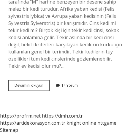
tarafında “M” harfine benzeyen bir desene sahip
melez bir kedi türüdür. Afrika yaban kedisi (Felis
sylvestris lybica) ve Avrupa yaban kedisinin (Felis
Sylvestris Sylverstris) bir karışımıdır. Cins kedi mi
tekir kedi mi? Birçok kişi için tekir kedi cinsi, sokak
kedisi anlamına gelir. Tekir aslında bir kedi cinsi
değil, belirli kriterleri karşılayan kedilerin kürkü için
kullanılan genel bir terimdir. Tekir kedilerin tüy
özellikleri tüm kedi cinslerinde gözlemlenebilir.
Tekir ev kedisi olur mu?…
Domestic
Devamını okuyun
14 Yorum
Shorthair
Kedi
Tekir
Midir
https://profrm.net
https://dmh.com.tr
https://artidekorasyon.com.tr
knight online
nttgame
Sitemap