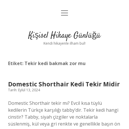
menüyü
Anasayfa
aç
Gizlilik Politikası
Kişisel Hikaye Günlüğü
Yasal Uyarı
Kendi hikayenle ilham bul!
Hakkımızda
Etiket:
Tekir kedi bakmak zor mu
Domestic Shorthair Kedi Tekir Midir
Tarih: Eylül 13, 2024
Domestic Shorthair tekir mı? Evcil kısa tüylü
kedilerin Türkçe karşılığı tabby’dir. Tekir kedi hangi
cinstir? Tabby, siyah çizgiler ve noktalarla
süslenmiş, kül veya gri renkte ve genellikle başın ön