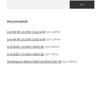
Arama
Son yorumlar
Levrek Mi Lezzetli Çipura Mı
için
admin
Levrek Mi Lezzetli Çipura Mı
için
Canan
Açık Büfe Çeşitleri Nelerdir
için
admin
Açık Büfe Çeşitleri Nelerdir
için
Yalnız
Sinekkapan Bitkisi Aktif Hareket Eder Mi
için
admin
riş
ilbet
ilbet mobil giriş
betexper