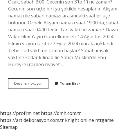
Ocak, sabah 3:00. Gecenin son 3’te 1’i ne zaman?
Gecenin son üçte biri şu şekilde hesaplanır. Akşam
namazı ile sabah namazı arasındaki saatler üçe
bölünür. Örnek: Akşam namazı saat 19:00’da, sabah
namazı saat 04:00’tedir. Tan vakti ne zaman? Dawn
Vakti Filmi Yayın Güncellemeleri 14 Ağustos 2024.
Filmin vizyon tarihi 27 Eylül 2024 olarak açıklandı.
Teheccüd vakti ne zaman başlar? Sabah imsak
vaktine kadar kılınabilir. Sahih Müslim’de Ebu
Hureyre (ra)’den rivayet…
Sefer
Devamını okuyun
Yorum Bırak
Vakti
Ne
Zaman
https://profrm.net
https://dmh.com.tr
https://artidekorasyon.com.tr
knight online
nttgame
Sitemap