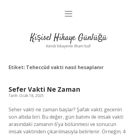
menüyü
Anasayfa
aç
Gizlilik Politikası
Kişisel Hikaye Günlüğü
Yasal Uyarı
Kendi hikayenle ilham bul!
Hakkımızda
Etiket:
Teheccüd vakti nasıl hesaplanır
Sefer Vakti Ne Zaman
Tarih: Ocak 18, 2025
Seher vakti ne zaman başlar? Şafak vakti; gecenin
son altıda biri. Bu değer, gün batımı ile imsak vakti
arasındaki zamanın 6’ya bölünmesi ve sonucun
imsak vaktinden çıkarılmasıyla belirlenir. Örneğin; 4