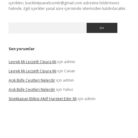
içerikleri,
backlinkpanelicomtr@gmail.com
adresine bildirmeniz
halinde, ilgili içerikler yasal süre içerisinde sitemizden kaldırılacaktır.
Arama
Son yorumlar
Levrek Mi Lezzetli Çipura Mı
için
admin
Levrek Mi Lezzetli Çipura Mı
için
Canan
Açık Büfe Çeşitleri Nelerdir
için
admin
Açık Büfe Çeşitleri Nelerdir
için
Yalnız
Sinekkapan Bitkisi Aktif Hareket Eder Mi
için
admin